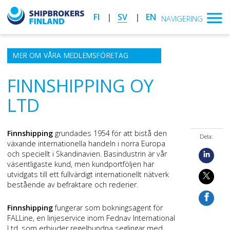
FI
SV
EN
NAVIGERING
MER OM VÅRA MEDLEMSFÖRETAG
FINNSHIPPING OY
LTD
Finnshipping
grundades 1954 för att bistå den
Dela:
växande internationella handeln i norra Europa
och speciellt i Skandinavien. Basindustrin är vår
väsentligaste kund, men kundportföljen har
utvidgats till ett fullvärdigt internationellt nätverk
bestående av befraktare och rederier.
Finnshipping
fungerar som bokningsagent för
FALLine, en linjeservice inom Fednav International
Ltd, som erbjuder regelbundna seglingar med