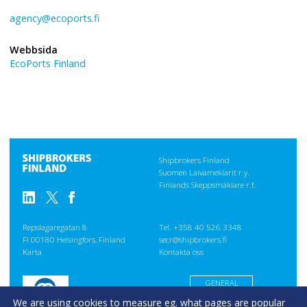
agency@ecoports.fi
Webbsida
EcoPorts Finland
Shipbrokers Finland
Suomen Laivameklarit r.y.
Finlands Skeppsmäklare r.f.
Repslagaregatan 8
Tel. +358 40 526 3348
FI 00180 Helsingfors, Finland
secr@shipbrokers.fi
Karta
Kontakta oss
GENERAL
CONDITIONS
We are using cookies to measure eg. what pages are popular