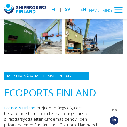
FI
SV
EN
NAVIGERING
MER OM VÅRA MEDLEMSFÖRETAG
ECOPORTS FINLAND
EcoPorts Finland
erbjuder mångsidiga och
Dela:
heltäckande hamn- och lasthanteringstjänster
skräddarsydda efter kundernas behov i den
privata hamnen Euraåminne i Olkiluoto. Hamn- och