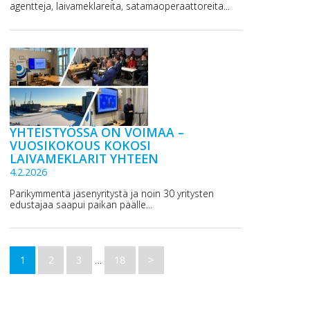
agentteja, laivameklareita, satamaoperaattoreita...
YHTEISTYÖSSÄ ON VOIMAA –
VUOSIKOKOUS KOKOSI
LAIVAMEKLARIT YHTEEN
4.2.2026
Parikymmentä jäsenyritystä ja noin 30 yritysten
edustajaa saapui paikan päälle...
1
2
3
…
18
>