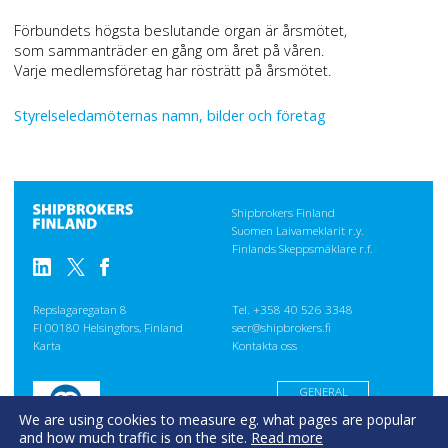
Förbundets högsta beslutande organ är årsmötet,
som sammanträder en gång om året på våren.
Varje medlemsföretag har rösträtt på årsmötet.
Styrelseledamöternas namn, bilder och företag
Shipbrokers Finland
Suomen Laivameklarit r.y.
Finlands Skeppsmäklare r.f.
Repslagaregatan 8
Tel. +358 40 526 3348
FI 00180 Helsingfors, Finland
secr@shipbrokers.fi
Karta
Kontakta oss
GENERAL
CONDITIONS
We are using cookies to measure eg. what pages are popular
Evästeseloste
and how much traffic is on the site.
Read more