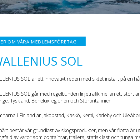
ER OM VÅRA MEDLEMSFÖRETAG
ALLENIUS SOL
LENIUS SOL är ett innovativt rederi med siktet inställt på en hål
LENIUS SOL går med regelbunden linjetrafik mellan ett stort an
rige, Tyskland, Beneluxregionen och Storbritannien.
narna i Finland är Jakobstad, Kaskö, Kemi, Karleby och Uleåbor
märt består vår grundlast av skogsprodukter, men vår flotta är u
gfald av varor som containrar, trailers, statisk last och tunga m