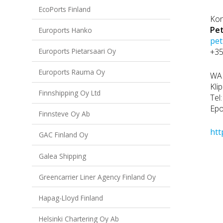
EcoPorts Finland
Kon
Pet
Euroports Hanko
pet
+3
Euroports Pietarsaari Oy
Euroports Rauma Oy
WA
Kli
Finnshipping Oy Ltd
Tel
Epo
Finnsteve Oy Ab
htt
GAC Finland Oy
Galea Shipping
Greencarrier Liner Agency Finland Oy
Hapag-Lloyd Finland
Helsinki Chartering Oy Ab