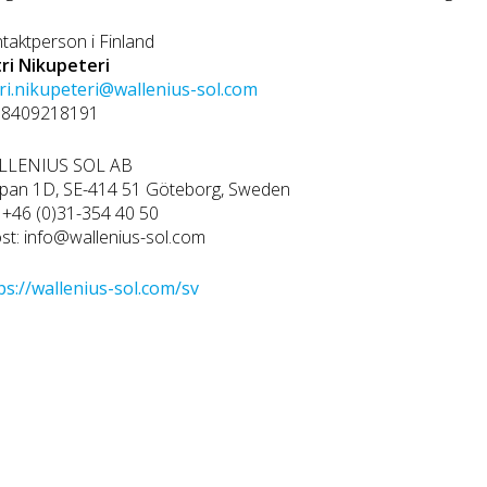
taktperson i Finland
ri Nikupeteri
ri.nikupeteri@wallenius-sol.com
58409218191
LLENIUS SOL AB
ppan 1D, SE-414 51 Göteborg, Sweden
: +46 (0)31-354 40 50
st: info@wallenius-sol.com
ps://wallenius-sol.com/sv