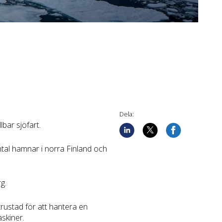
Dela:
lbar sjöfart.
tal hamnar i norra Finland och
g.
trustad för att hantera en
askiner.