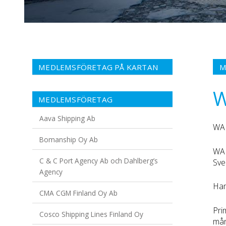
MEDLEMSFÖRETAG PÅ KARTAN
M
W
MEDLEMSFÖRETAG
Aava Shipping Ab
WAL
Bomanship Oy Ab
WAL
C & C Port Agency Ab och Dahlberg’s
Sve
Agency
Ham
CMA CGM Finland Oy Ab
Pri
Cosco Shipping Lines Finland Oy
mån