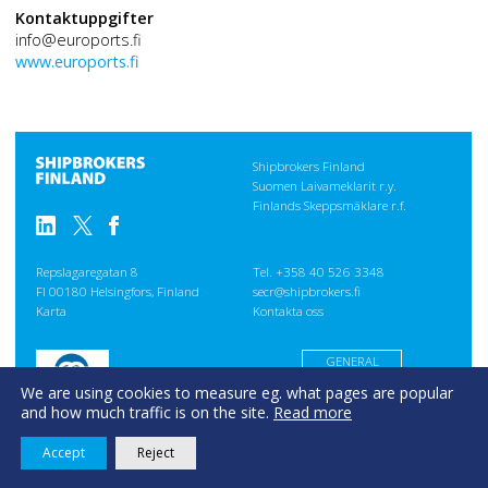
Kontaktuppgifter
info@euroports.fi
www.euroports.fi
Shipbrokers Finland
Suomen Laivameklarit r.y.
Finlands Skeppsmäklare r.f.
Repslagaregatan 8
Tel. +358 40 526 3348
FI 00180 Helsingfors, Finland
secr@shipbrokers.fi
Karta
Kontakta oss
GENERAL
CONDITIONS
We are using cookies to measure eg. what pages are popular
Evästeseloste
and how much traffic is on the site.
Read more
Accept
Reject