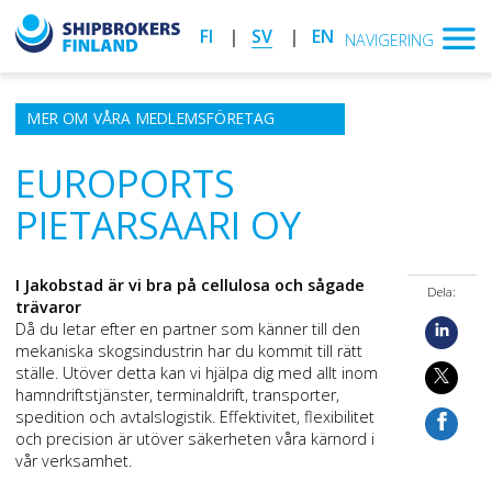
FI
SV
EN
NAVIGERING
MER OM VÅRA MEDLEMSFÖRETAG
EUROPORTS
PIETARSAARI OY
I Jakobstad är vi bra på cellulosa och sågade
Dela:
trävaror
Då du letar efter en partner som känner till den
mekaniska skogsindustrin har du kommit till rätt
ställe. Utöver detta kan vi hjälpa dig med allt inom
hamndriftstjänster, terminaldrift, transporter,
spedition och avtalslogistik. Effektivitet, flexibilitet
och precision är utöver säkerheten våra kärnord i
vår verksamhet.