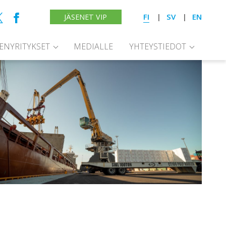
FI
SV
EN
JÄSENET VIP
SENYRITYKSET
MEDIALLE
YHTEYSTIEDOT