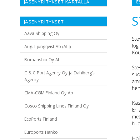
JÄSENYRITYKSET KARTALLA
E
S
JÄSENYRITYKSET
Aava Shipping Oy
Ste
log
Aug. Ljungqvist Ab (ALJ)
Kou
Bomanship Oy Ab
Ste
C & C Port Agency Oy ja Dahlberg’s
suo
Agency
amm
hen
CMA-CGM Finland Oy Ab
Käs
Cosco Shipping Lines Finland Oy
Eri
met
EcoPorts Finland
huol
Euroports Hanko
Hoi