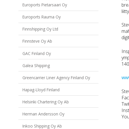
bre
Euroports Pietarsaari Oy
lii
Euroports Rauma Oy
Ste
Finnshipping Oy Ltd
mah
dig
Finnsteve Oy Ab
Ins
GAC Finland Oy
ymp
140
Galea Shipping
www
Greencarrier Liner Agency Finland Oy
Hapag-Lloyd Finland
Ste
Fa
Helsinki Chartering Oy Ab
Twi
Ins
Herman Andersson Oy
Yo
Inkoo Shipping Oy Ab