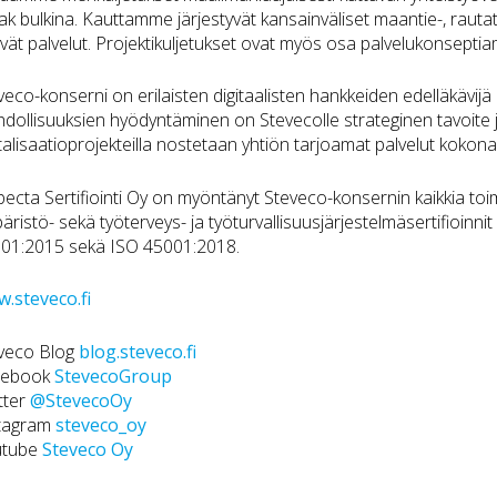
ak bulkina. Kauttamme järjestyvät kansainväliset maantie-, rautati
ttyvät palvelut. Projektikuljetukset ovat myös osa palvelukonsepti
veco-konserni on erilaisten digitaalisten hankkeiden edelläkävijä a
dollisuuksien hyödyntäminen on Stevecolle strateginen tavoite ja
italisaatioprojekteilla nostetaan yhtiön tarjoamat palvelut kokona
pecta Sertifiointi Oy on myöntänyt Steveco-konsernin kaikkia toimi
äristö- sekä työterveys- ja työturvallisuusjärjestelmäsertifioinn
01:2015 sekä ISO 45001:2018.
.steveco.fi
veco Blog
blog.steveco.fi
cebook
StevecoGroup
tter
@StevecoOy
tagram
steveco_oy
utube
Steveco Oy