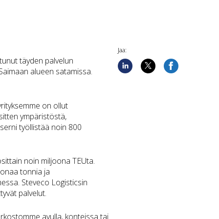
Jaa:
stunut täyden palvelun
a Saimaan alueen satamissa.
 yrityksemme on ollut
sitten ympäristöstä,
serni työllistää noin 800
ittain noin miljoona TEUta.
oonaa tonnia ja
essa. Steveco Logisticsin
ttyvät palvelut.
rkostomme avulla, konteissa tai