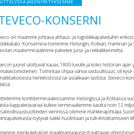
SITTELYSSÄ JÄSENYRITYKSEMME
TEVECO-KONSERNI
veco on maamme johtava ahtaus- ja logistiikkapalveluihin erikoi
istiikkatalo. Konsernina toimimme Helsingin, Kotkan, Haminan j
volan maaterminaalimme palvelee juna- ja rekkaliikennettä.
vecon juuret ulottuvat kauas 1800-luvulle ja koko historian ajan
malaisomisteinen. Toimintaa ohjaa vahva vastuullisuus, oli kyse 
attitaitoisesta henkilöstöstä tai asiakkaan lastista. Steveco-kon
kilöä.
ittelemme konttiterminaaleissamme Helsingissä ja Kotkassa vuos
laista kappaletavaraa kulkee terminaaliemme kautta noin 12 milj
säteollisuustuotteiden viennissä olemme markkinajohtajia Suom
intapalveluista löytyvät kaikki huolintaan ja tulli-ilmoittamiseen lii
damme merikuljetukset maailmanlaajuisesti kattavan yhteistyöve