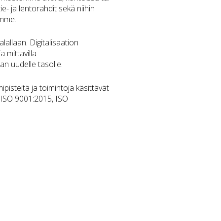
e- ja lentorahdit sekä niihin
amme.
lallaan. Digitalisaation
 mittavilla
an uudelle tasolle.
pisteitä ja toimintoja käsittävät
it ISO 9001:2015, ISO