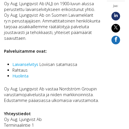
Oy Aug. Ljungqvist Ab (ALJ) on 1900-luvun alussa
Jaa:
perustettu laivanselvitykseen erikoistunut yhtiö.
Oy Aug. Ljungqvist Ab on Suomen Laivameklarit
ry:n perustajajäsen. Ammattitaitoinen henkilökunta
tarjoaa asiakkaillemme räätälöityjä palveluita
joustavasti ja tehokkaasti, yhteiset päämäärät
saavuttaen.
Palveluitamme ovat:
Laivanselvitys
Loviisan satamassa
Rahtaus
Huolinta
Oy Aug. Ljungqvist Ab vastaa Nordström Groupin
varustamopalveluista ja niiden markkinoinnista.
Edustamme pääasiassa ulkomaisia varustamoita.
Yhteystiedot
Oy Aug. Ljungvist Ab
Terminaalintie 1