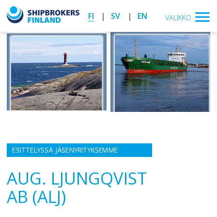
FI
SV
EN
VALIKKO
ESITTELYSSÄ JÄSENYRITYKSEMME
AUG. LJUNGQVIST
AB (ALJ)