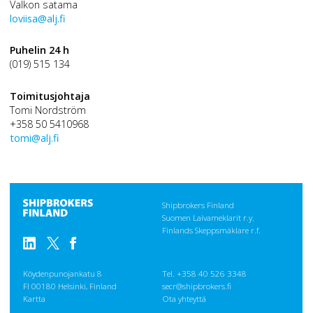
Valkon satama
loviisa@alj.fi
Puhelin 24 h
(019) 515 134
Toimitusjohtaja
Tomi Nordström
+358 50 5410968
tomi@alj.fi
Shipbrokers Finland
Suomen Laivameklarit r.y.
Finlands Skeppsmäklare r.f.
Köydenpunojankatu 8
Tel. +358 40 526 3348
FI 00180 Helsinki, Finland
secr@shipbrokers.fi
Kartta
Ota yhteyttä