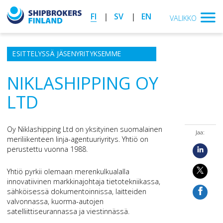
FI
SV
EN
VALIKKO
ESITTELYSSÄ JÄSENYRITYKSEMME
NIKLASHIPPING OY
LTD
Oy Niklashipping Ltd on yksityinen suomalainen
Jaa:
meriliikenteen linja-agentuuriyritys. Yhtiö on
perustettu vuonna 1988.
Yhtiö pyrkii olemaan merenkulkualalla
innovatiivinen markkinajohtaja tietotekniikassa,
sähköisessä dokumentoinnissa, laitteiden
valvonnassa, kuorma-autojen
satelliittiseurannassa ja viestinnässä.