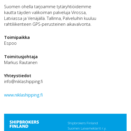
Suomen ohella tarjoamme tytäryhtiöidemme
kautta täyden valikoiman palveluja Virossa,
Latviassa ja Venäjällä. Tallinna, Palveluihin kuuluu
rahtiliikenteen GPS-perusteinen aikavalvonta.
Toimipaikka
Espoo
Toimitusjohtaja
Markus Rautanen
Yhteystiedot
info@niklashipping.fi
w
ww.niklashipping.fi
Shipbrokers Finland
Suomen Laivameklarit r.y.