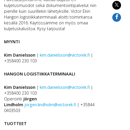
kuljetusmuodot sekä dokumentointipalvelut niin
pienille kuin suurillekin lähetyksille. Victor Ekin
Hangon logistiikkaterminaali aloitti toimintansa
kesällä 2016. Käytössämme on myös omaa
kuljetuskalustoa. Kysy tarjousta!
MYYNTI
Kim Danielsson
|
kim.danielsson@victorek.fi
|
+358400 230 103
HANGON LOGISTIIKKATERMINAALI
Kim Danielsson
|
kim.danielsson@victorek.fi
|
+358400 230 103
Operointi
Jörgen
Lindholm
jorgen.lindholm@victorek.fi
| +35844
0403503
TUOTTEET