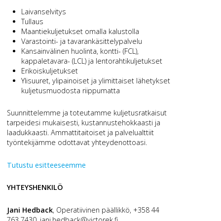
Laivanselvitys
Tullaus
Maantiekuljetukset omalla kalustolla
Varastointi- ja tavarankäsittelypalvelu
Kansainvälinen huolinta, kontti- (FCL),
kappaletavara- (LCL) ja lentorahtikuljetukset
Erikoiskuljetukset
Ylisuuret, ylipainoiset ja ylimittaiset lähetykset
kuljetusmuodosta riippumatta
Suunnittelemme ja toteutamme kuljetusratkaisut
tarpeidesi mukaisesti, kustannustehokkaasti ja
laadukkaasti. Ammattitaitoiset ja palvelualttiit
työntekijämme odottavat yhteydenottoasi.
Tutustu esitteeseemme
YHTEYSHENKILÖ
Jani Hedback
,
Operatiivinen päällikkö,
+358 44
763 7430,
jani.hedback@victorek.fi