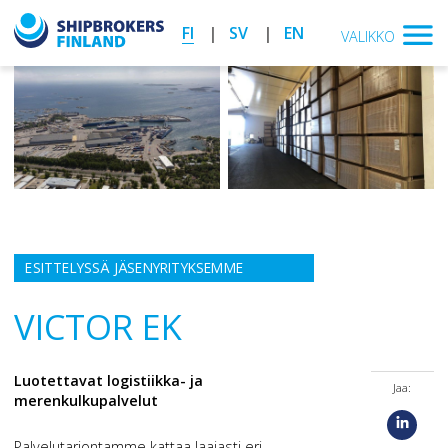
FI
SV
EN
VALIKKO
ESITTELYSSÄ JÄSENYRITYKSEMME
VICTOR EK
Luotettavat logistiikka- ja
Jaa:
merenkulkupalvelut
Palvelutarjontamme kattaa laajasti eri