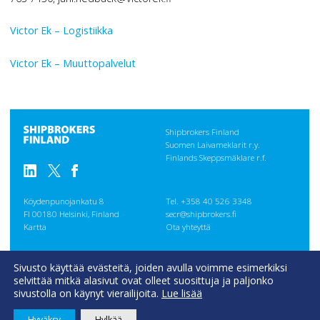
Victor Ek – Logistiikka
Victor Ek – Muuttopalvelut
Shipbrokers Finland
Suomen Laivameklarit r.y.
Finlands Skeppsmäklare r.f.
Köydenpunojankatu 8
Tel. +358 40 526 3348
FI 00180 Helsinki, Finland
secr@shipbrokers.fi
Kartta
Ota yhteyttä
GENERAL
Sivusto käyttää evästeitä, joiden avulla voimme esimerkiksi
CONDITIONS
selvittää mitkä alasivut ovat olleet suosittuja ja paljonko
Evästeseloste
sivustolla on käynyt vierailijoita.
Lue lisää
Hyväksy
Hylkää