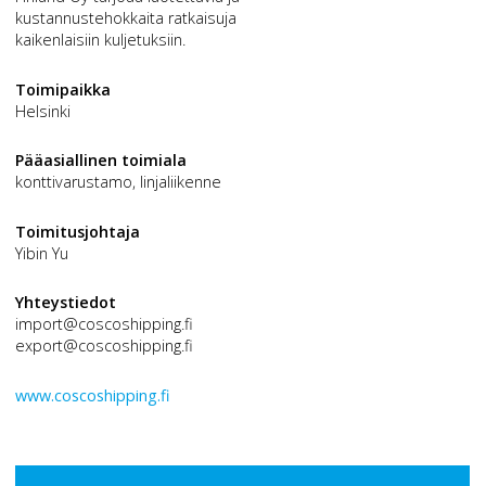
kustannustehokkaita ratkaisuja
kaikenlaisiin kuljetuksiin.
Toimipaikka
Helsinki
Pääasiallinen toimiala
konttivarustamo, linjaliikenne
Toimitusjohtaja
Yibin Yu
Yhteystiedot
import@coscoshipping.fi
export@coscoshipping.fi
www.coscoshipping.fi