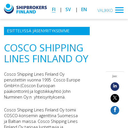
FI
SV
EN
VALIKKO
ESITTELYSSÄ JÄSENYRITYKSEMME
COSCO SHIPPING
LINES FINLAND OY
Cosco Shipping Lines Finland Oy
Jaa:
perustettiin vuonna 1995 Cosco Europe
GmbH:n (Coscon Euroopan
pääkonttorin) ja logistiikkayhtiö John
Nurminen Oy:n yhteisyrityksenä.
Cosco Shipping Lines Finland Oy toimii
COSCO-konsernin agenttina Suomessa
ja Baltian maissa. Cosco Shipping Lines
Finland Oy tarjoaa luotettavia ja