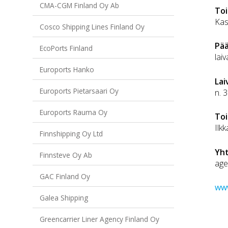
CMA-CGM Finland Oy Ab
Toi
Kas
Cosco Shipping Lines Finland Oy
Pää
EcoPorts Finland
lai
Euroports Hanko
Lai
Euroports Pietarsaari Oy
n. 
Euroports Rauma Oy
Toi
Ilk
Finnshipping Oy Ltd
Yh
Finnsteve Oy Ab
age
GAC Finland Oy
www
Galea Shipping
Greencarrier Liner Agency Finland Oy