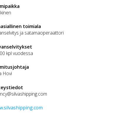
mipaikka
kinen
asiallinen toimiala
vanselvitys ja satamaoperaattori
vanselvitykset
300 kpl vuodessa
mitusjohtaja
ka Hovi
teystiedot
ncy@silvashipping.com
.silvashipping.com