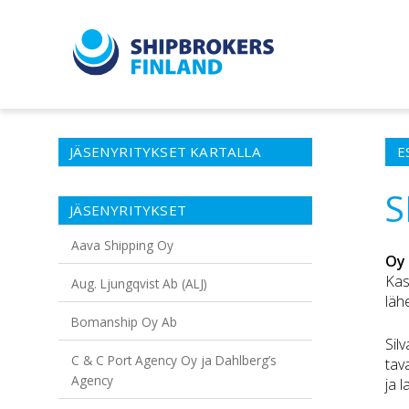
JÄSENYRITYKSET KARTALLA
E
S
JÄSENYRITYKSET
Aava Shipping Oy
Oy 
Kas
Aug. Ljungqvist Ab (ALJ)
läh
Bomanship Oy Ab
Sil
C & C Port Agency Oy ja Dahlberg’s
tav
Agency
ja l