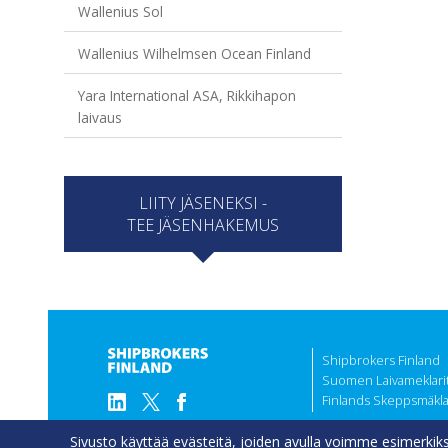
Wallenius Sol
Wallenius Wilhelmsen Ocean Finland
Yara International ASA, Rikkihapon
laivaus
LIITY JÄSENEKSI -
TEE JÄSENHAKEMUS
Shipbrokers Finland
Suomen Laivameklarit 
Finlands Skeppsmäklar
Sivusto käyttää evästeitä, joiden avulla voimme esimerkiksi 