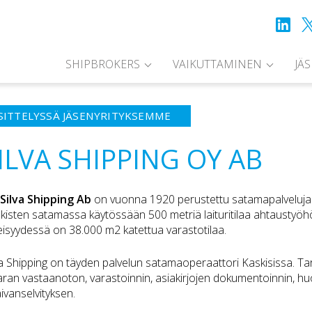
SHIPBROKERS
VAIKUTTAMINEN
JÄ
SITTELYSSÄ JÄSENYRITYKSEMME
ILVA SHIPPING OY AB
Silva Shipping Ab
on vuonna 1920 perustettu satamapalveluja tu
kisten satamassa käytössään 500 metriä laituritilaa ahtaustyöhö
eisyydessä on 38.000 m2 katettua varastotilaa.
va Shipping on täyden palvelun satamaoperaattori Kaskisissa. T
aran vastaanoton, varastoinnin, asiakirjojen dokumentoinnin, h
aivanselvityksen.