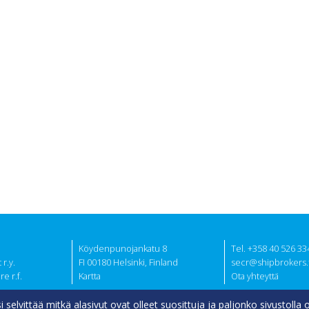
Köydenpunojankatu 8
Tel. +358 40 526 33
r.y.
FI 00180 Helsinki, Finland
secr@shipbrokers.f
e r.f.
Kartta
Ota yhteyttä
selvittää mitkä alasivut ovat olleet suosittuja ja paljonko sivustolla 