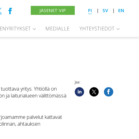
FI
SV
EN
JÄSENET VIP
SENYRITYKSET
MEDIALLE
YHTEYSTIEDOT
Jaa:
ottava yritys. Yhtiöllä on
n ja laiturialueen välittömässä
arjoamamme palvelut kattavat
uolinnan, ahtauksen