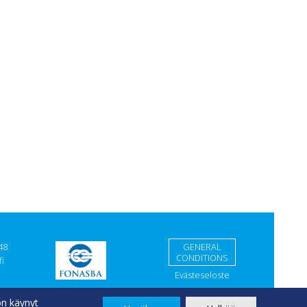
48
GENERAL
CONDITIONS
i
Evästeseloste
on käynyt