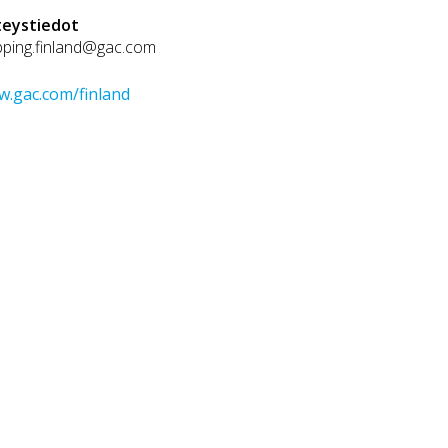
teystiedot
pping.finland@gac.com
.gac.com/finland