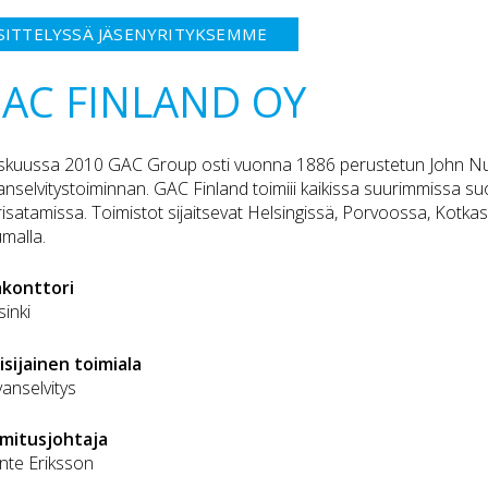
SITTELYSSÄ JÄSENYRITYKSEMME
AC FINLAND OY
skuussa 2010 GAC Group osti vuonna 1886 perustetun John N
vanselvitystoiminnan. GAC Finland toimiii kaikissa suurimmissa su
isatamissa. Toimistot sijaitsevat Helsingissä, Porvoossa, Kotkas
malla.
äkonttori
sinki
isijainen toimiala
vanselvitys
mitusjohtaja
nte Eriksson