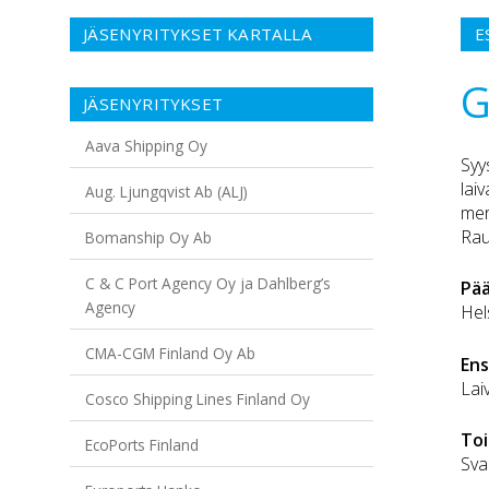
JÄSENYRITYKSET KARTALLA
E
G
JÄSENYRITYKSET
Aava Shipping Oy
Syy
lai
Aug. Ljungqvist Ab (ALJ)
mer
Rau
Bomanship Oy Ab
C & C Port Agency Oy ja Dahlberg’s
Pä
Agency
Hel
CMA-CGM Finland Oy Ab
Ens
Lai
Cosco Shipping Lines Finland Oy
Toi
EcoPorts Finland
Sva