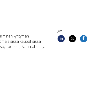
Jaa:
urminen -yhtymän
omalaisissa kaupallisissa
sa, Turussa, Naantalissa ja