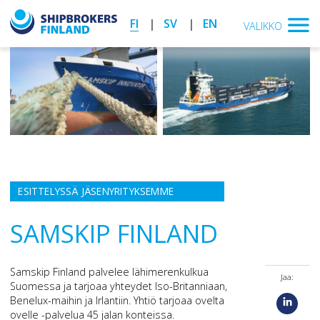
FI
SV
EN
VALIKKO
ESITTELYSSÄ JÄSENYRITYKSEMME
SAMSKIP FINLAND
Samskip Finland palvelee lähimerenkulkua
Jaa:
Suomessa ja tarjoaa yhteydet Iso-Britanniaan,
Benelux-maihin ja Irlantiin. Yhtiö tarjoaa ovelta
ovelle -palvelua 45 jalan konteissa.