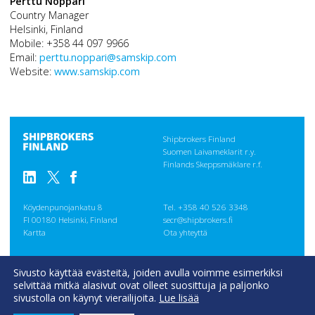
Perttu Noppari
Country Manager
Helsinki, Finland
Mobile: +358 44 097 9966
Email:
perttu.noppari@samskip.com
Website:
www.samskip.com
Shipbrokers Finland
Suomen Laivameklarit r.y.
Finlands Skeppsmäklare r.f.
Köydenpunojankatu 8
Tel. +358 40 526 3348
FI 00180 Helsinki, Finland
secr@shipbrokers.fi
Kartta
Ota yhteyttä
GENERAL
Sivusto käyttää evästeitä, joiden avulla voimme esimerkiksi
CONDITIONS
selvittää mitkä alasivut ovat olleet suosittuja ja paljonko
Evästeseloste
sivustolla on käynyt vierailijoita.
Lue lisää