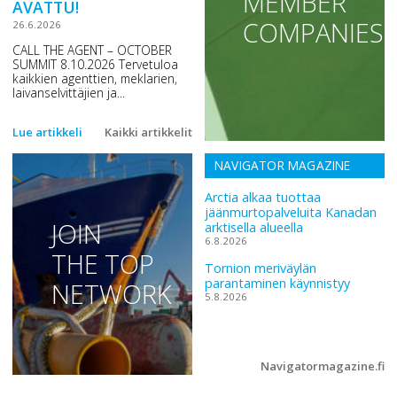
MEMBER
AVATTU!
COMPANIES
26.6.2026
CALL THE AGENT – OCTOBER
SUMMIT 8.10.2026 Tervetuloa
kaikkien agenttien, meklarien,
laivanselvittäjien ja...
Lue artikkeli
Kaikki artikkelit
NAVIGATOR MAGAZINE
Arctia alkaa tuottaa
jäänmurtopalveluita Kanadan
JOIN
arktisella alueella
6.8.2026
THE TOP
Tornion meriväylän
parantaminen käynnistyy
NETWORK
5.8.2026
Navigatormagazine.fi