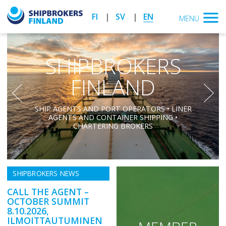
FI
SV
EN
MENU
SHIPBROKERS
FINLAND
vasen
oikea
SHIP AGENTS AND PORT OPERATORS • LINER
AGENTS AND CONTAINER SHIPPING •
CHARTERING BROKERS
SHIPBROKERS NEWS
CALL THE AGENT –
OCTOBER SUMMIT
8.10.2026,
ILMOITTAUTUMINEN