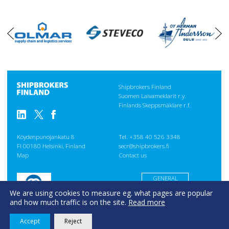
oikea
vasen
Shipbrokers Finland
Suomen Laivameklarit r.y.
Finlands Skeppsmäklare r.f.
Köydenpunojankatu 8
Tel. +358 40 526 3348
FI 00180 Helsinki, Finland
secr@shipbrokers.fi
Map
Contact us
GENERAL
CONDITIONS
We are using cookies to measure eg. what pages are popular
Evästeseloste
and how much traffic is on the site.
Read more
Accept
Reject