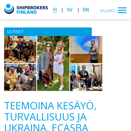
FI
SV
EN
VALIKKO
UUTISET
TEEMOINA KESÄYÖ,
TURVALLISUUS JA
UKRAINA, ECASBA