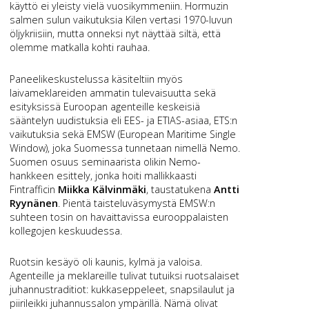
käyttö ei yleisty vielä vuosikymmeniin. Hormuzin
salmen sulun vaikutuksia Kilen vertasi 1970-luvun
öljykriisiin, mutta onneksi nyt näyttää siltä, että
olemme matkalla kohti rauhaa.
Paneelikeskustelussa käsiteltiin myös
laivameklareiden ammatin tulevaisuutta sekä
esityksissä Euroopan agenteille keskeisiä
sääntelyn uudistuksia eli EES- ja ETIAS-asiaa, ETS:n
vaikutuksia sekä EMSW (European Maritime Single
Window), joka Suomessa tunnetaan nimellä Nemo.
Suomen osuus seminaarista olikin Nemo-
hankkeen esittely, jonka hoiti mallikkaasti
Fintrafficin
Miikka Kälvinmäki
, taustatukena
Antti
Ryynänen
. Pientä taisteluväsymystä EMSW:n
suhteen tosin on havaittavissa eurooppalaisten
kollegojen keskuudessa.
Ruotsin kesäyö oli kaunis, kylmä ja valoisa.
Agenteille ja meklareille tulivat tutuiksi ruotsalaiset
juhannustraditiot: kukkaseppeleet, snapsilaulut ja
piirileikki juhannussalon ympärillä. Nämä olivat