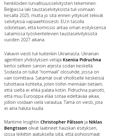
henkilöiden turvallisuusselvitysten tekeminen.
Belgiassa laki taustaselvityksistä tuli voimaan
kesällä 2025, mutta jo sitä ennen yritykset tekivät
selvityksiä vapaaehtoisesti. EU:n tasolla
odotetaan, että komissio antaa oman esityksensä
satamissa työskentelevien taustaselvityksistä
vuoden 2027 aikana.
Vakavin viesti tuli kuitenkin Ukrainasta. Ukrainan
agenttien yhdistyksen vetäjä
Kseniia Pidruchna
kertoi selkein sanoin arjesta sodan keskellä.
Sodasta on tullut ”normaali” olosuhde, jossa on
vain toimittava. Satamat ovat viholliselle keskeisiä
tuhottavia kohteita, joten töihin mennään tietäen,
että sieltä ei ehkä palata kotiin. Pidruchna painotti,
että muu Eurooppa elää sotaa edeltävää aikaa,
jolloin voidaan vielä varautua. Tämä on viesti, jota
ei aina haluta kuulla.
Maritime Insightin
Christopher Pålsson
ja
Niklas
Bengtsson
olivat laatineet hauskan esityksen,
jossa leikittiin ajatuksella siitä, että pohjoismaat