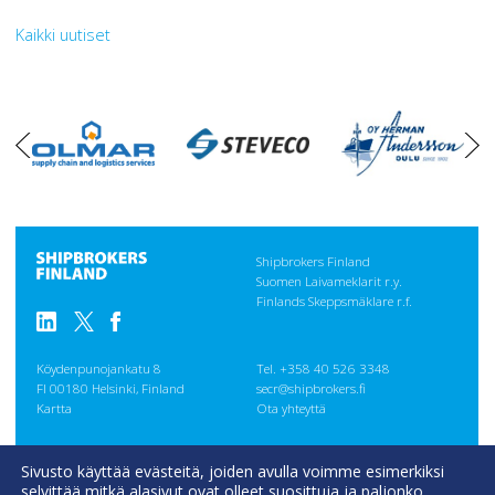
Kaikki uutiset
oikea
vasen
Shipbrokers Finland
Suomen Laivameklarit r.y.
Finlands Skeppsmäklare r.f.
Köydenpunojankatu 8
Tel. +358 40 526 3348
FI 00180 Helsinki, Finland
secr@shipbrokers.fi
Kartta
Ota yhteyttä
GENERAL
Sivusto käyttää evästeitä, joiden avulla voimme esimerkiksi
CONDITIONS
selvittää mitkä alasivut ovat olleet suosittuja ja paljonko