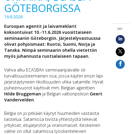
GÖTEBORGISSA
16.6.2026
Euroopan agentit ja laivameklarit
Jaa:
kokoontuivat 10.-11.6.2026 vuosittaiseen
seminaariin Göteborgiin. Järjestelyvastuussa
olivat pohjoismaat: Ruotsi, Suomi, Norja ja
Tanska. Niinpä seminaarin ohella vietettiin
myös juhannusta ruotsalaiseen tapaan.
Vahva alku ECASBAn seminaaripäivälle oli
turvallisuusteemainen osa, jossa käytiin ensin läpi
järjestäytyneen rikollisuuden uhka satamille. Hyvät
puheenvuorot käyttivät mm. Belgian agenttien
Hilde Bruggeman
ja Belgian valtionpoliisin
Geert
Vandervelden
.
Belgia on jo pitkään käynyt huumeiden vastaista
taistelua. Satamissa tiivistä yhteistyötä tekevät
yritykset, etujärjestöt ja viranomaiset. Keskeinen
väline on ollut satamissa työskentelevien