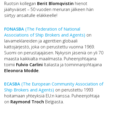
Ruotsin kollegan
Berit Blomqvistin
hienot
jäähyväiset – 50 vuoden meriuran jälkeen hän
siirtyy ansaitulle eläkkeelle!
FONASBA
(The Federation of National
Associations of Ship Brokers and Agents)
on
laivameklareiden ja agenttien globaali
kattojärjestö, joka on perustettu vuonna 1969.
Suomi on perustajajäsen. Nykyisin jäseniä on yli 70
maasta kaikkialta maailmasta. Puheenjohtajana
toimii
Fulvio Carlini
Italiasta ja toiminnanjohtajana
Eleonora Modde
.
ECASBA
(The European Community Association of
Ship Brokers and Agents)
on perustettu 1993
hoitamaan yhteyksiä EU:n kanssa. Puheenjohtaja
on
Raymond Troch
Belgiasta.