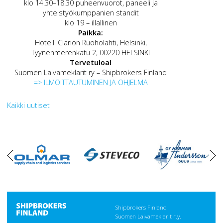
klo 14.30–18.30 puheenvuorot, paneeli ja
yhteistyökumppanien standit
klo 19 – illallinen
Paikka:
Hotelli Clarion Ruoholahti, Helsinki,
Tyynenmerenkatu 2, 00220 HELSINKI
Tervetuloa!
Suomen Laivameklarit ry – Shipbrokers Finland
=> ILMOITTAUTUMINEN JA OHJELMA
Kaikki uutiset
oikea
vasen
Shipbrokers Finland
Suomen Laivameklarit r.y.