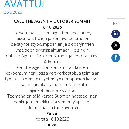
AVATTU!
26.6.2026
CALL THE AGENT – OCTOBER SUMMIT
Jaa:
8.10.2026
Tervetuloa kaikkien agenttien, meklarien,
laivanselvittäjien ja konttivarustamojen
sekä yhteistyökumppanien ja sidosryhmien
yhteiseen syystapahtumaan Helsinkiin.
Call the Agent – October Summit järjestetään nyt
8. kerran.
Call the Agent on alan ammattilaisten
kokoontuminen, jossa voit verkostoitua toimialan
työntekijöiden sekä yhteistyökumppanien kanssa
ja saada arvokasta tietoa merenkulun
ajankohtaisista asioista.
Teemana on tällä kertaa Suomen haasteellinen
merikuljetusmarkkina ja sen erityispiirteet.
Tule mukaan ja tuo kaveritkin!
Päivä:
torstai 8.10.2026
Aika: