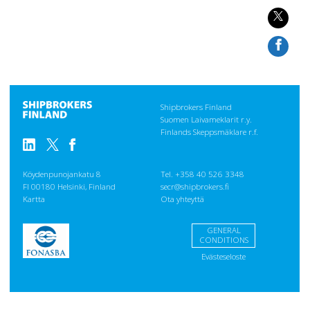
Shipbrokers Finland
Suomen Laivameklarit r.y.
Finlands Skeppsmäklare r.f.
Köydenpunojankatu 8
Tel. +358 40 526 3348
FI 00180 Helsinki, Finland
secr@shipbrokers.fi
Kartta
Ota yhteyttä
GENERAL
CONDITIONS
Evästeseloste