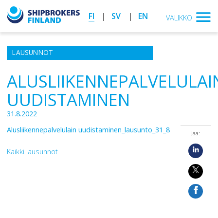
FI
SV
EN
VALIKKO
LAUSUNNOT
ALUSLIIKENNEPALVELULAI
UUDISTAMINEN
31.8.2022
Alusliikennepalvelulain uudistaminen_lausunto_31_8
Jaa:
Kaikki lausunnot