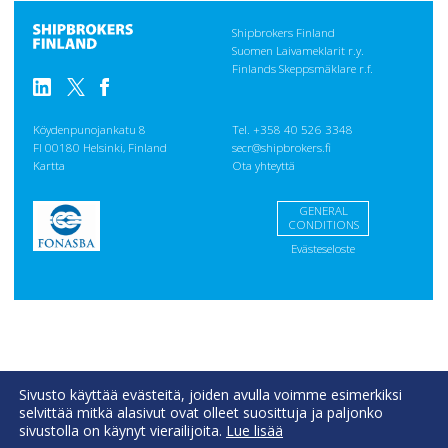
Shipbrokers Finland
Suomen Laivameklarit r.y.
Finlands Skeppsmäklare r.f.
Köydenpunojankatu 8
Tel. +358 40 526 3348
FI 00180 Helsinki, Finland
secr@shipbrokers.fi
Kartta
Ota yhteyttä
GENERAL
CONDITIONS
Evästeseloste
Sivusto käyttää evästeitä, joiden avulla voimme esimerkiksi
selvittää mitkä alasivut ovat olleet suosittuja ja paljonko
sivustolla on käynyt vierailijoita.
Lue lisää