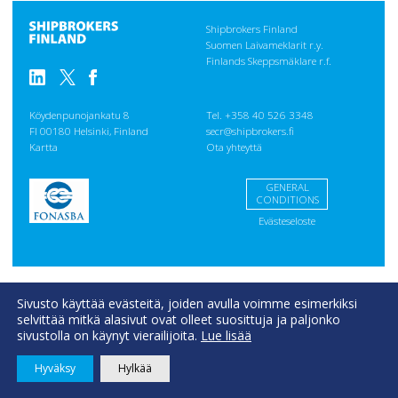
Shipbrokers Finland
Suomen Laivameklarit r.y.
Finlands Skeppsmäklare r.f.
Köydenpunojankatu 8
Tel. +358 40 526 3348
FI 00180 Helsinki, Finland
secr@shipbrokers.fi
Kartta
Ota yhteyttä
GENERAL
CONDITIONS
Evästeseloste
Sivusto käyttää evästeitä, joiden avulla voimme esimerkiksi
selvittää mitkä alasivut ovat olleet suosittuja ja paljonko
sivustolla on käynyt vierailijoita.
Lue lisää
Hyväksy
Hylkää