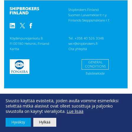
Shipbrokers Finland
Suomen Laivameklarit r.y.
Finlands Skeppsmäklare r.f.
Köydenpunojankatu 8
Tel. +358 40 526 3348
FI 00180 Helsinki, Finland
secr@shipbrokers.fi
Kartta
Ota yhteyttä
GENERAL
CONDITIONS
Evästeseloste
Sivusto käyttää evästeitä, joiden avulla voimme esimerkiksi
selvittää mitkä alasivut ovat olleet suosittuja ja paljonko
sivustolla on käynyt vierailijoita.
Lue lisää
Hyväksy
Hylkää