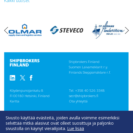
Kaikki uutiset
oikea
vasen
Shipbrokers Finland
Suomen Laivameklarit r.y.
Finlands Skeppsmäklare r.f.
Köydenpunojankatu 8
Tel. +358 40 526 3348
FI 00180 Helsinki, Finland
secr@shipbrokers.fi
Kartta
Ota yhteyttä
GENERAL
Sivusto käyttää evästeitä, joiden avulla voimme esimerkiksi
CONDITIONS
selvittää mitkä alasivut ovat olleet suosittuja ja paljonko
Evästeseloste
sivustolla on käynyt vierailijoita.
Lue lisää