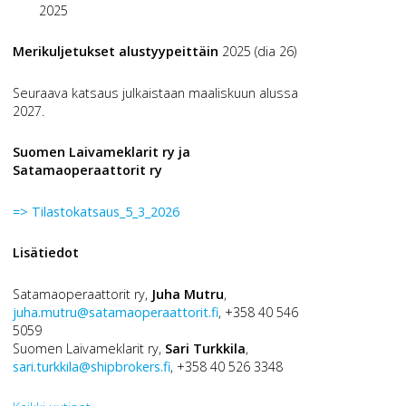
2025
Merikuljetukset alustyypeittäin
2025 (dia 26)
Seuraava katsaus julkaistaan maaliskuun alussa
2027.
Suomen Laivameklarit ry ja
Satamaoperaattorit ry
=> Tilastokatsaus_5_3_2026
Lisätiedot
Satamaoperaattorit ry,
Juha Mutru
,
juha.mutru@satamaoperaattorit.fi
, +358 40 546
5059
Suomen Laivameklarit ry,
Sari Turkkila
,
sari.turkkila@shipbrokers.fi
, +358 40 526 3348