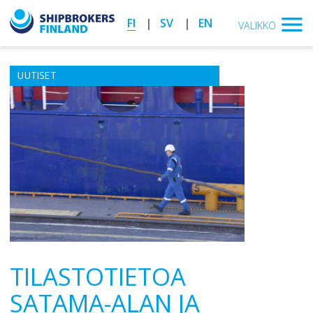
FI
SV
EN
VALIKKO
UUTISET
TILASTOTIETOA
SATAMA-ALAN JA