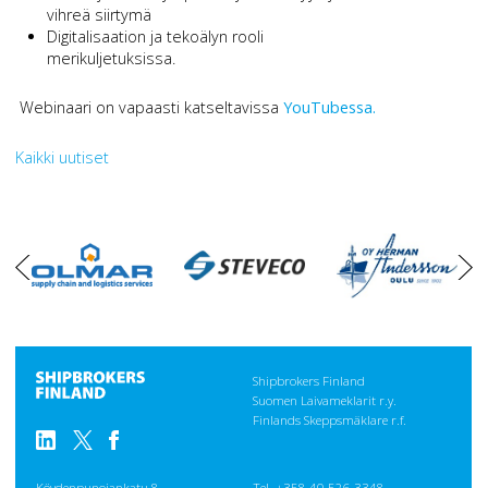
vihreä siirtymä
Digitalisaation ja tekoälyn rooli
merikuljetuksissa.
Webinaari on vapaasti katseltavissa
YouTubessa.
Kaikki uutiset
oikea
vasen
Shipbrokers Finland
Suomen Laivameklarit r.y.
Finlands Skeppsmäklare r.f.
Köydenpunojankatu 8
Tel. +358 40 526 3348