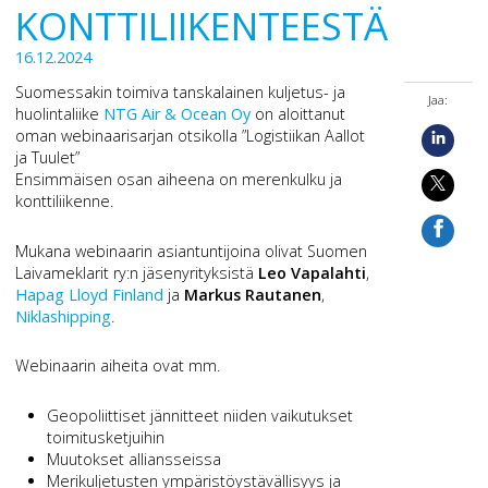
KONTTILIIKENTEESTÄ
16.12.2024
Suomessakin toimiva tanskalainen kuljetus- ja
Jaa:
huolintaliike
NTG Air & Ocean Oy
on aloittanut
oman webinaarisarjan otsikolla ”Logistiikan Aallot
ja Tuulet”
Ensimmäisen osan aiheena on merenkulku ja
konttiliikenne.
Mukana webinaarin asiantuntijoina olivat Suomen
Laivameklarit ry:n jäsenyrityksistä
Leo Vapalahti
,
Hapag Lloyd Finland
ja
Markus Rautanen
,
Niklashipping
.
Webinaarin aiheita ovat mm.
Geopoliittiset jännitteet niiden vaikutukset
toimitusketjuihin
Muutokset alliansseissa
Merikuljetusten ympäristöystävällisyys ja