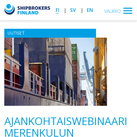
FI
SV
EN
VALIKKO
UUTISET
AJANKOHTAISWEBINAARI
MERENKULUN