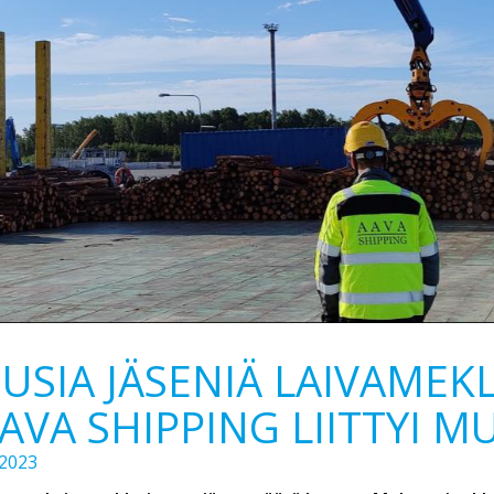
USIA JÄSENIÄ LAIVAMEKL
AVA SHIPPING LIITTYI 
.2023