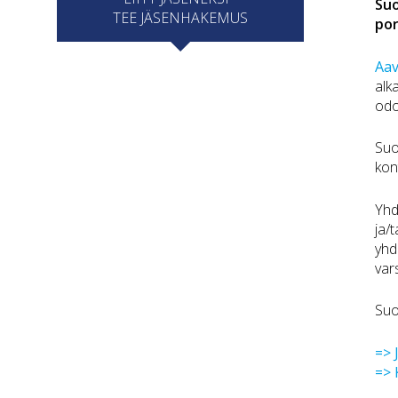
Suo
TEE JÄSENHAKEMUS
por
Aav
alk
odo
Suo
kon
Yhd
ja/
yhd
var
Suo
=> 
=>