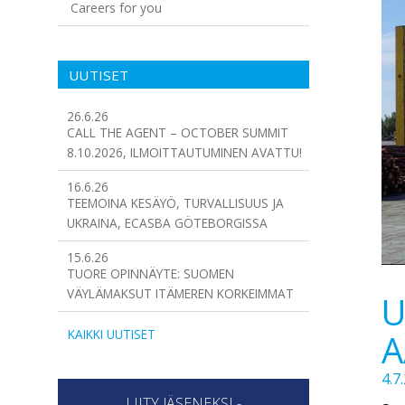
Careers for you
UUTISET
26.6.26
CALL THE AGENT – OCTOBER SUMMIT
8.10.2026, ILMOITTAUTUMINEN AVATTU!
16.6.26
TEEMOINA KESÄYÖ, TURVALLISUUS JA
UKRAINA, ECASBA GÖTEBORGISSA
15.6.26
TUORE OPINNÄYTE: SUOMEN
VÄYLÄMAKSUT ITÄMEREN KORKEIMMAT
U
KAIKKI UUTISET
A
4.7
LIITY JÄSENEKSI -