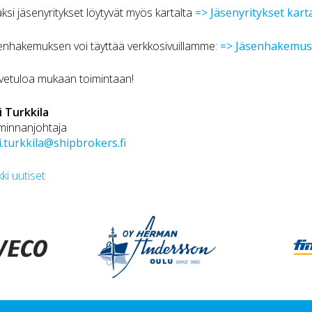
äksi jäsenyritykset löytyvät myös kartalta
=> Jäsenyritykset karta
enhakemuksen voi täyttää verkkosivuillamme:
=> Jäsenhakemu
vetuloa mukaan toimintaan!
i Turkkila
minnanjohtaja
i.turkkila@shipbrokers.fi
kki uutiset