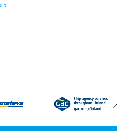
lla
s
oikea