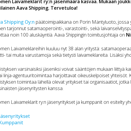
men Laivameklarit ry:n jäsenmäärä kasvaa. Mukaan joukko
ilainen Aava Shipping. Tervetuloa!
a Shipping Oy:n
päätoimipaikkana on Porin Mäntyluoto, jossa 
aen tarjonnut satamaoperointi-, varastointi-, sekä laivanselvitys
ttaa noin 100 aluskäyntiä. Aava Shippingin toimitusjohtaja on
Ni
men Laivameklareihin kuuluu nyt 38 alan yritystä: satamaoperaattor
tti- tai muita varustamoja sekä tietysti laivameklareita. Lisäksi y
istyksen varsinaisiksi jäseniksi voivat sääntöjen mukaan liittyä kaik
tai linja-agentuuritoimintaa harjoittavat oikeuskelpoiset yhteisöt. 
istyksen toimintaa lähellä olevat yritykset tai organisaatiot, jotk
sinaisten jäsenyritysten kanssa.
men Laivameklarit ry:n jäsenyritykset ja kumppanit on esitelty yh
Jäsenyritykset
 Kumppanit