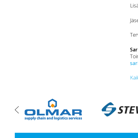
Lis
Jäs
Ter
Sar
Toi
sar
Kai
vasen