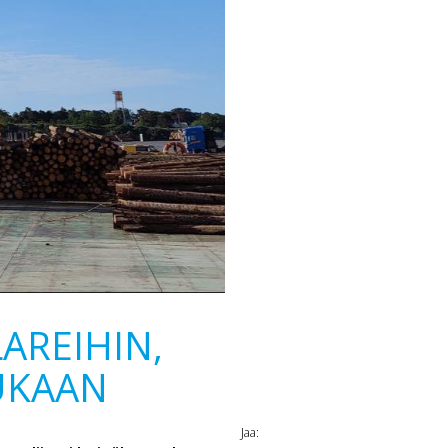
AREIHIN,
MUKAAN
Jaa: