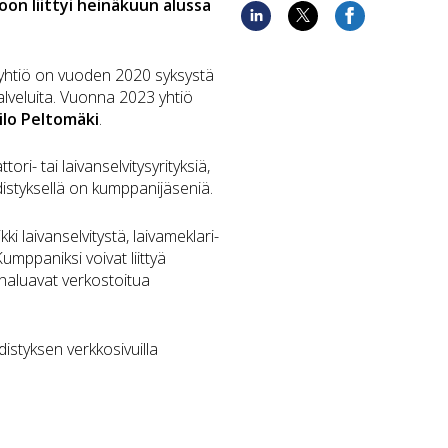
on liittyi heinäkuun alussa
yhtiö on vuoden 2020 syksystä
palveluita. Vuonna 2023 yhtiö
ilo Peltomäki
.
i- tai laivanselvitysyrityksiä,
hdistyksellä on kumppanijäseniä.
ki laivanselvitystä, laivameklari-
Kumppaniksi voivat liittyä
a haluavat verkostoitua
distyksen verkkosivuilla