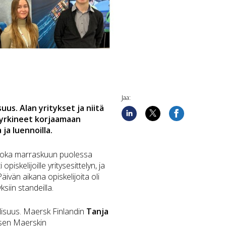
Jaa:
uus. Alan yritykset ja niitä
pyrkineet korjaamaan
ja luennoilla.
 joka marraskuun puolessa
iskelijoille yritysesittelyn, ja
Päivän aikana opiskelijoita oli
siin standeilla.
lisuus. Maersk Finlandin
Tanja
tyksen Maerskin