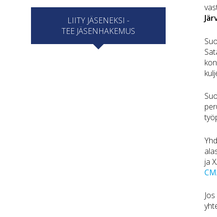
vas
Jär
LIITY JÄSENEKSI -
TEE JÄSENHAKEMUS
Suo
Sat
kon
kul
Suo
per
työ
Yhd
ala
ja 
CM
Jos
yht