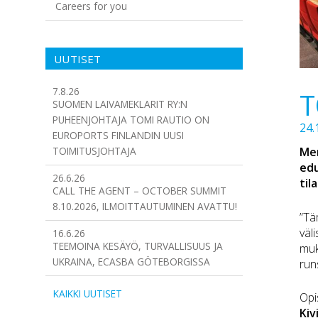
Careers for you
UUTISET
7.8.26
T
SUOMEN LAIVAMEKLARIT RY:N
PUHEENJOHTAJA TOMI RAUTIO ON
24.
EUROPORTS FINLANDIN UUSI
TOIMITUSJOHTAJA
Mer
edu
26.6.26
til
CALL THE AGENT – OCTOBER SUMMIT
8.10.2026, ILMOITTAUTUMINEN AVATTU!
”Tä
väl
16.6.26
TEEMOINA KESÄYÖ, TURVALLISUUS JA
muk
UKRAINA, ECASBA GÖTEBORGISSA
run
KAIKKI UUTISET
Opi
Kiv