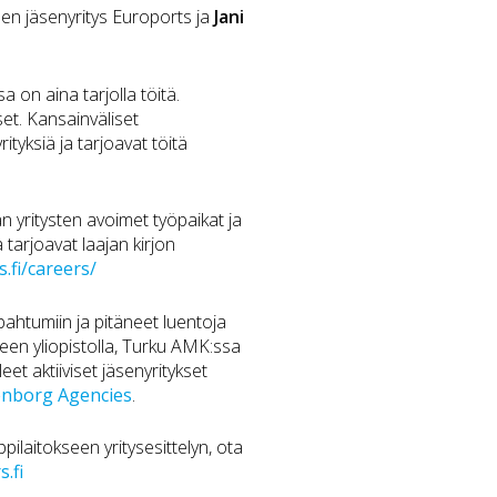
sen jäsenyritys Euroports ja
Jani
a on aina tarjolla töitä.
set. Kansainväliset
ityksiä ja tarjoavat töitä
n yritysten avoimet työpaikat ja
 tarjoavat laajan kirjon
.fi/careers/
apahtumiin ja pitäneet luentoja
en yliopistolla, Turku AMK:ssa
t aktiiviset jäsenyritykset
nborg Agencies
.
pilaitokseen yritysesittelyn, ota
.fi