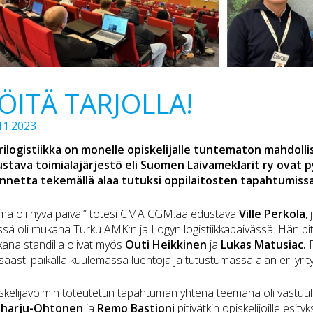
ÖITÄ TARJOLLA!
11.2023
ilogistiikka on monelle opiskelijalle tuntematon mahdollis
stava toimialajärjestö eli Suomen Laivameklarit ry ovat 
annetta tekemällä alaa tutuksi oppilaitosten tapahtumissa 
mä oli hyvä päivä!” totesi CMA CGM:ää edustava
Ville Perkola
,
issä oli mukana Turku AMK:n ja Logyn logistiikkapäivässä. Hän piti op
ana standilla olivat myös
Outi Heikkinen
ja
Lukas Matusiac.
saasti paikalla kuulemassa luentoja ja tutustumassa alan eri yrityk
skelijavoimin toteutetun tapahtuman yhtenä teemana oli vastuul
iharju-Ohtonen
ja
Remo Bastioni
pitivätkin opiskelijoille esi