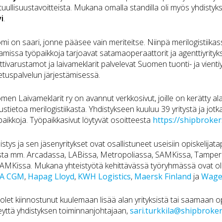
tuullisuustavoitteista. Mukana omalla standilla oli myös yhdistyk
vi
.
mi on saari, jonne pääsee vain meriteitse. Niinpä merilogistiikass
amissa työpaikkoja tarjoavat satamaoperaattorit ja agenttiyrityk
ttivarustamot ja laivameklarit palvelevat Suomen tuonti- ja vientiyr
jetuspalvelun järjestämisessä.
men Laivameklarit ry on avannut verkkosivut, joille on kerätty ala
ustietoa merilogistiikasta. Yhdistykseen kuuluu 39 yritystä ja jotka
paikkoja. Työpaikkasivut löytyvät osoitteesta
https://shipbrokers
istys ja sen jäsenyritykset ovat osallistuneet useisiin opiskelijat
sta mm. Arcadassa, LABissa, Metropoliassa, SAMKissa, Tampere
XAMKissa. Mukana yhteistyötä kehittävässä työryhmässä ovat ollee
A CGM
,
Hapag Lloyd
,
KWH Logistics
,
Maersk Finland
ja
Wage
 olet kiinnostunut kuulemaan lisää alan yrityksistä tai saamaan op
eyttä yhdistyksen toiminnanjohtajaan,
sari.turkkila@shipbrokers