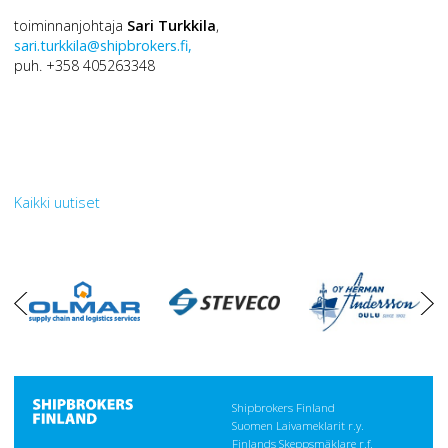
toiminnanjohtaja
Sari Turkkila
,
sari.turkkila@shipbrokers.fi,
puh. +358 405263348
Kaikki uutiset
oikea
vasen
Shipbrokers Finland
Suomen Laivameklarit r.y.
Finlands Skeppsmäklare r.f.