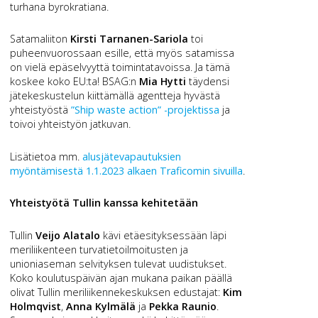
turhana byrokratiana.
Satamaliiton
Kirsti Tarnanen-Sariola
toi
puheenvuorossaan esille, että myös satamissa
on vielä epäselvyyttä toimintatavoissa. Ja tämä
koskee koko EU:ta! BSAG:n
Mia Hytti
täydensi
jätekeskustelun kiittämällä agentteja hyvästä
yhteistyöstä
”Ship waste action” -projektissa
ja
toivoi yhteistyön jatkuvan.
Lisätietoa mm.
alusjätevapautuksien
myöntämisestä 1.1.2023 alkaen Traficomin sivuilla
.
Yhteistyötä Tullin kanssa kehitetään
Tullin
Veijo Alatalo
kävi etäesityksessään läpi
meriliikenteen turvatietoilmoitusten ja
unioniaseman selvityksen tulevat uudistukset.
Koko koulutuspäivän ajan mukana paikan päällä
olivat Tullin meriliikennekeskuksen edustajat:
Kim
Holmqvist
,
Anna Kylmälä
ja
Pekka Raunio
.