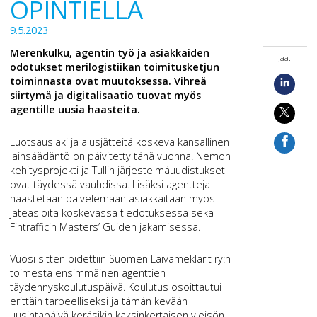
OPINTIELLÄ
9.5.2023
Merenkulku, agentin työ ja asiakkaiden
Jaa:
odotukset merilogistiikan toimitusketjun
toiminnasta ovat muutoksessa. Vihreä
siirtymä ja digitalisaatio tuovat myös
agentille uusia haasteita.
Luotsauslaki ja alusjätteitä koskeva kansallinen
lainsäädäntö on päivitetty tänä vuonna. Nemon
kehitysprojekti ja Tullin järjestelmäuudistukset
ovat täydessä vauhdissa. Lisäksi agentteja
haastetaan palvelemaan asiakkaitaan myös
jäteasioita koskevassa tiedotuksessa sekä
Fintrafficin Masters’ Guiden jakamisessa.
Vuosi sitten pidettiin Suomen Laivameklarit ry:n
toimesta ensimmäinen agenttien
täydennyskoulutuspäivä. Koulutus osoittautui
erittäin tarpeelliseksi ja tämän kevään
uusintapäivä keräsikin kaksinkertaisen yleisön.