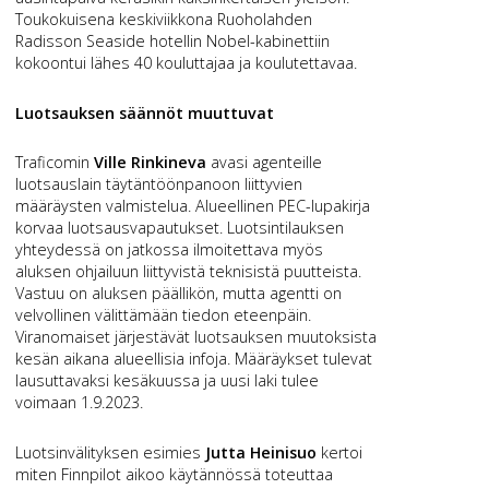
Toukokuisena keskiviikkona Ruoholahden
Radisson Seaside hotellin Nobel-kabinettiin
kokoontui lähes 40 kouluttajaa ja koulutettavaa.
Luotsauksen säännöt muuttuvat
Traficomin
Ville Rinkineva
avasi agenteille
luotsauslain täytäntöönpanoon liittyvien
määräysten valmistelua. Alueellinen PEC-lupakirja
korvaa luotsausvapautukset. Luotsintilauksen
yhteydessä on jatkossa ilmoitettava myös
aluksen ohjailuun liittyvistä teknisistä puutteista.
Vastuu on aluksen päällikön, mutta agentti on
velvollinen välittämään tiedon eteenpäin.
Viranomaiset järjestävät luotsauksen muutoksista
kesän aikana alueellisia infoja. Määräykset tulevat
lausuttavaksi kesäkuussa ja uusi laki tulee
voimaan 1.9.2023.
Luotsinvälityksen esimies
Jutta Heinisuo
kertoi
miten Finnpilot aikoo käytännössä toteuttaa