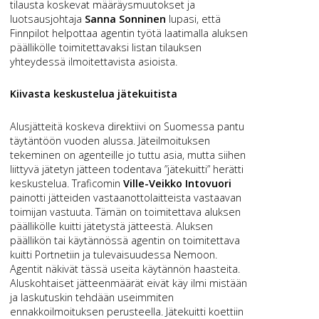
tilausta koskevat määräysmuutokset ja
luotsausjohtaja
Sanna Sonninen
lupasi, että
Finnpilot helpottaa agentin työtä laatimalla aluksen
päällikölle toimitettavaksi listan tilauksen
yhteydessä ilmoitettavista asioista.
Kiivasta keskustelua jätekuitista
Alusjätteitä koskeva direktiivi on Suomessa pantu
täytäntöön vuoden alussa. Jäteilmoituksen
tekeminen on agenteille jo tuttu asia, mutta siihen
liittyvä jätetyn jätteen todentava ”jätekuitti” herätti
keskustelua. Traficomin
Ville-Veikko Intovuori
painotti jätteiden vastaanottolaitteista vastaavan
toimijan vastuuta. Tämän on toimitettava aluksen
päällikölle kuitti jätetystä jätteestä. Aluksen
päällikön tai käytännössä agentin on toimitettava
kuitti Portnetiin ja tulevaisuudessa Nemoon.
Agentit näkivät tässä useita käytännön haasteita.
Aluskohtaiset jätteenmäärät eivät käy ilmi mistään
ja laskutuskin tehdään useimmiten
ennakkoilmoituksen perusteella. Jätekuitti koettiin