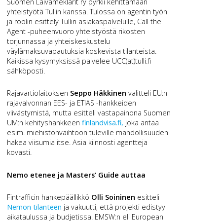
Suomen Laivameklarit ry pyrkii kehittämään
yhteistyötä Tullin kanssa. Tulossa on agentin työn
ja roolin esittely Tullin asiakaspalvelulle, Call the
Agent -puheenvuoro yhteistyöstä rikosten
torjunnassa ja yhteiskeskustelu
väylämaksuvapautuksia koskevista tilanteista.
Kaikissa kysymyksissä palvelee UCC(at)tulli.fi
sähköposti.
Rajavartiolaitoksen
Seppo Häkkinen
valitteli EU:n
rajavalvonnan EES- ja ETIAS -hankkeiden
viivästymistä, mutta esitteli vastapainona Suomen
UM:n kehityshankkeen
finlandvisa.fi,
joka antaa
esim. miehistönvaihtoon tuleville mahdollisuuden
hakea viisumia itse. Asia kiinnosti agentteja
kovasti.
Nemo etenee ja Masters’ Guide auttaa
Fintrafficin hankepäällikkö
Olli Soininen
esitteli
Nemon tilanteen
ja vakuutti, että projekti edistyy
aikataulussa ja budjetissa. EMSW:n eli European