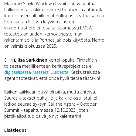
Maritime Single Windown tavoite on vähentää
hallinnollista taakkaa koko EU:n alueella antamalla
kaikille jäsenvaltioille mahdollisuus käyttää samaa
tietokantaa EU:ssa käyvien alusten
viranomaistietojen osalta. Suomessa EMSW
toteutetaan uuden Nemo-järjestelmän
rakentamisella ja Portnet jää pois käytöstä. Nemo
on valmis elokuussa 2025.
Siilin
Eliisa Sarkkinen
kertoi lopuksi Fintrafficin
toisesta meriliikenteen kehitysprojektista eli
digitaalisesta Masters’ Guidesta
. Keskustelussa
agentit totesivat, että onpa hyvä tietää tästäkin!
Kaiken kaikkiaan päivä oli pitkä, mutta antoisa.
Suuret kiitokset puhujille ja kaikille osallistujille!
Jatkoa seuraa syksyn Call the Agent – October
Summit – tapahtumassa 12.10.2023, joten
pistäkääpä tuo päivä jo nyt kalenteriin!
Lisätiedot