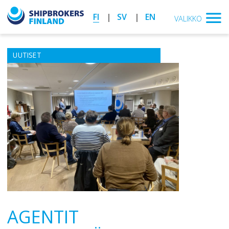
FI
SV
EN
VALIKKO
UUTISET
AGENTIT