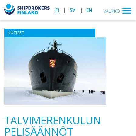
FI
SV
EN
VALIKKO
UUTISET
TALVIMERENKULUN
PELISÄÄNNÖT