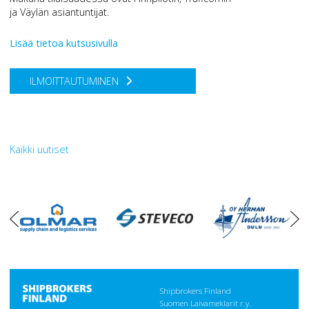
ja Väylän asiantuntijat.
Lisää tietoa kutsusivulla
ILMOITTAUTUMINEN
Kaikki uutiset
oikea
vasen
Shipbrokers Finland
Suomen Laivameklarit r.y.