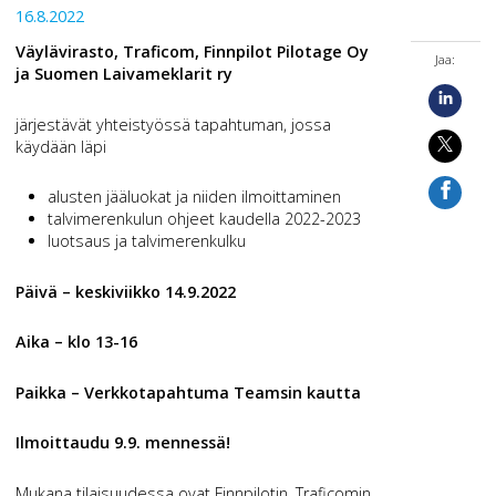
16.8.2022
Väylävirasto, Traficom, Finnpilot Pilotage Oy
Jaa:
ja Suomen Laivameklarit ry
järjestävät yhteistyössä tapahtuman, jossa
käydään läpi
alusten jääluokat ja niiden ilmoittaminen
talvimerenkulun ohjeet kaudella 2022-2023
luotsaus ja talvimerenkulku
Päivä – keskiviikko 14.9.2022
Aika – klo 13-16
Paikka – Verkkotapahtuma Teamsin kautta
Ilmoittaudu 9.9. mennessä!
Mukana tilaisuudessa ovat Finnpilotin, Traficomin