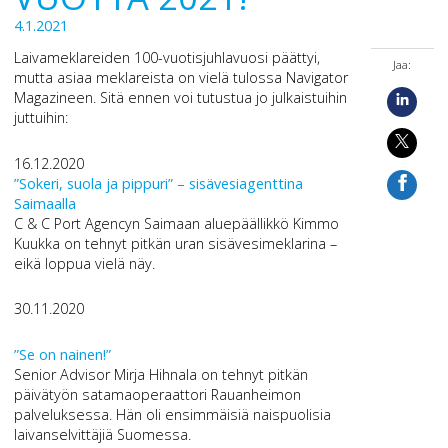
4.1.2021
Laivameklareiden 100-vuotisjuhlavuosi päättyi,
Jaa:
mutta asiaa meklareista on vielä tulossa Navigator
Magazineen. Sitä ennen voi tutustua jo julkaistuihin
juttuihin:
16.12.2020
”Sokeri, suola ja pippuri” – sisävesiagenttina
Saimaalla
C & C Port Agencyn Saimaan aluepäällikkö Kimmo
Kuukka on tehnyt pitkän uran sisävesimeklarina –
eikä loppua vielä näy.
30.11.2020
”Se on nainen!”
Senior Advisor Mirja Hihnala on tehnyt pitkän
päivätyön satamaoperaattori Rauanheimon
palveluksessa. Hän oli ensimmäisiä naispuolisia
laivanselvittäjiä Suomessa.