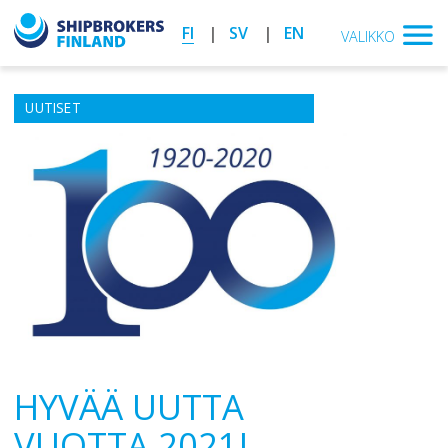
FI
SV
EN
VALIKKO
UUTISET
HYVÄÄ UUTTA
VUOTTA 2021!