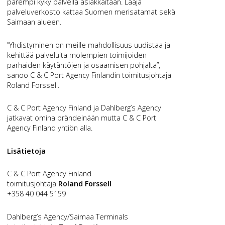
parempi kyky palvella asiakkaitaan. Laaja
palveluverkosto kattaa Suomen merisatamat sekä
Saimaan alueen.
”Yhdistyminen on meille mahdollisuus uudistaa ja
kehittää palveluita molempien toimijoiden
parhaiden käytäntöjen ja osaamisen pohjalta”,
sanoo C & C Port Agency Finlandin toimitusjohtaja
Roland Forssell.
C & C Port Agency Finland ja Dahlberg’s Agency
jatkavat omina brändeinään mutta C & C Port
Agency Finland yhtiön alla.
Lisätietoja
C & C Port Agency Finland
toimitusjohtaja
Roland Forssell
+358 40 044 5159
Dahlberg’s Agency/Saimaa Terminals