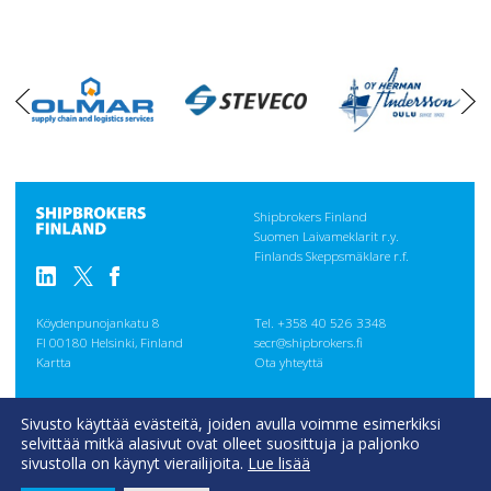
oikea
vasen
Shipbrokers Finland
Suomen Laivameklarit r.y.
Finlands Skeppsmäklare r.f.
Köydenpunojankatu 8
Tel. +358 40 526 3348
FI 00180 Helsinki, Finland
secr@shipbrokers.fi
Kartta
Ota yhteyttä
GENERAL
Sivusto käyttää evästeitä, joiden avulla voimme esimerkiksi
CONDITIONS
selvittää mitkä alasivut ovat olleet suosittuja ja paljonko
Evästeseloste
sivustolla on käynyt vierailijoita.
Lue lisää