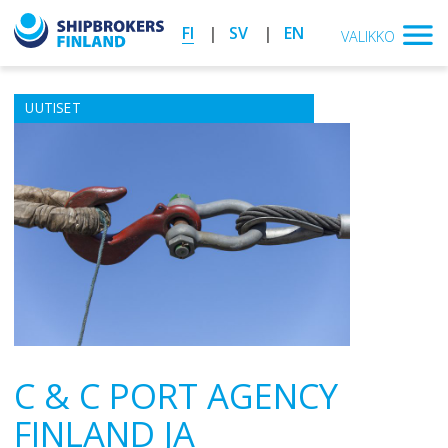
FI
SV
EN
VALIKKO
UUTISET
C & C PORT AGENCY
FINLAND JA