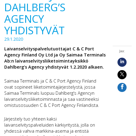
DAHLBERG’S
AGENCY
YHDISTYVÄT
29.1.2020
Laivanselvityspalvelutuottajat C & C Port
Jaa:
Agency Finland Oy Ltd ja Oy Saimaa Terminals
Ab:n laivanselvitysliiketoimintayksikkö
Dahlberg’s Agency yhdistyvät 1.2.2020 alkaen.
Saimaa Terminals ja C & C Port Agency Finland
ovat sopineet liiketoimintajärjestelystä, jossa
Saimaa Terminals luopuu Dahlberg’s Agencyn
laivanselvitysliiketoiminnasta ja saa vastineeksi
omistusosuuden C & C Port Agency Finlandista.
Järjestely tuo yhteen kaksi
laivanselvityspalveluiden kärkiyritystä, jolla on
yhdessä vahva markkina-asema ja entistä