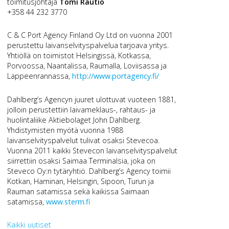
toimitusjohtaja
Tomi Rautio
+358 44 232 3770
C & C Port Agency Finland Oy Ltd on vuonna 2001
perustettu laivanselvityspalvelua tarjoava yritys.
Yhtiöllä on toimistot Helsingissä, Kotkassa,
Porvoossa, Naantalissa, Raumalla, Loviisassa ja
Lappeenrannassa,
http://www.portagency.fi/
Dahlberg’s Agencyn juuret ulottuvat vuoteen 1881,
jolloin perustettiin laivameklaus-, rahtaus- ja
huolintaliike Aktiebolaget John Dahlberg.
Yhdistymisten myötä vuonna 1988
laivanselvityspalvelut tulivat osaksi Stevecoa.
Vuonna 2011 kaikki Stevecon laivanselvityspalvelut
siirrettiin osaksi Saimaa Terminalsia, joka on
Steveco Oy:n tytäryhtiö. Dahlberg’s Agency toimii
Kotkan, Haminan, Helsingin, Sipoon, Turun ja
Rauman satamissa sekä kaikissa Saimaan
satamissa,
www.sterm.fi
Kaikki uutiset