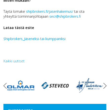
Miten mukaan?
Täytä lomake
shipbrokers.fi/jasenhakemus/
tai ota
yhteyttä toiminnanjohtajaan
secr@shipbrokers.fi
Lataa tästä esite
Shipbrokers_Jäseneksi-tai-kumppaniksi
Kaikki uutiset
oikea
vasen