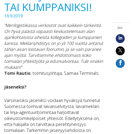
TAI KUMPPANIKSI!
16.9.2019
”Merilogistiikassa verkostot ovat kaikkein tärkeintä.
Jaa:
On hyvä päästä vapaasti keskustelemaan alan
ajankohtaisista aiheista kollegoiden ja kumppanien
kanssa. Meklariyhdistys on jo yli 100 vuotta antanut
tähän aivan loistavan foorumin, ja se vain paranee
ajan myötä. Tarvitsemme ehdottomasti koko
toimialan yhteistyötä ja edunvalvontaa. Tule sinäkin
mukaan!”
Tomi Rautio
, toimitusjohtaja, Saimaa Terminals
Jäseneksi?
Varsinaisiksi jäseniksi voidaan hyväksyä tunnetut
Suomessa toimivat laivanselvitystä, laivameklari-
tai linja-agentuuritoimintaa harjoittavat
oikeustoimikelpoiset yhteisöt. Edellytyksenä on,
että hakijalla on tarvittava perehtyneisyys
toimialaan. Tarkemmin jäsenyysehdoista on