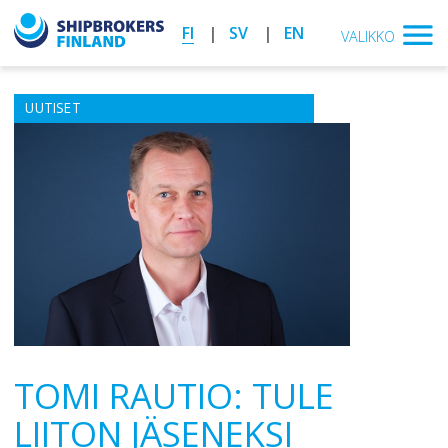
FI
SV
EN
VALIKKO
UUTISET
TOMI RAUTIO: TULE
LIITON JÄSENEKSI