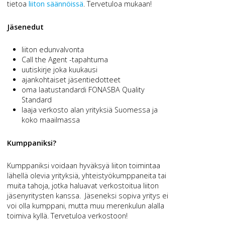
tietoa
liiton säännöissä
. Tervetuloa mukaan!
Jäsenedut
liiton edunvalvonta
Call the Agent -tapahtuma
uutiskirje joka kuukausi
ajankohtaiset jäsentiedotteet
oma laatustandardi FONASBA Quality
Standard
laaja verkosto alan yrityksiä Suomessa ja
koko maailmassa
Kumppaniksi?
Kumppaniksi voidaan hyväksyä liiton toimintaa
lähellä olevia yrityksiä, yhteistyökumppaneita tai
muita tahoja, jotka haluavat verkostoitua liiton
jäsenyritysten kanssa. Jäseneksi sopiva yritys ei
voi olla kumppani, mutta muu merenkulun alalla
toimiva kyllä. Tervetuloa verkostoon!