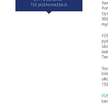
Kem
TEE JÄSENHAKEMUS
Poh
Oy 
900
myö
FON
pys
sit
laa
Ter
Suo
toim
ulk
192
FON
kan