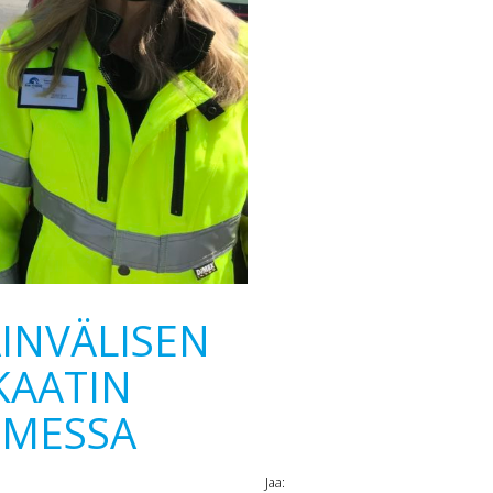
AINVÄLISEN
KAATIN
OMESSA
Jaa: