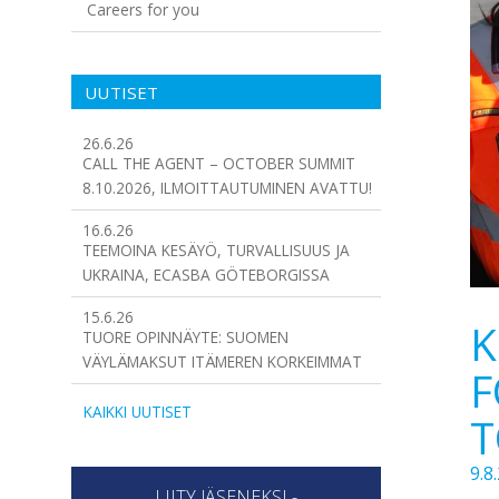
Careers for you
UUTISET
26.6.26
CALL THE AGENT – OCTOBER SUMMIT
8.10.2026, ILMOITTAUTUMINEN AVATTU!
16.6.26
TEEMOINA KESÄYÖ, TURVALLISUUS JA
UKRAINA, ECASBA GÖTEBORGISSA
15.6.26
K
TUORE OPINNÄYTE: SUOMEN
VÄYLÄMAKSUT ITÄMEREN KORKEIMMAT
F
KAIKKI UUTISET
T
9.8
LIITY JÄSENEKSI -