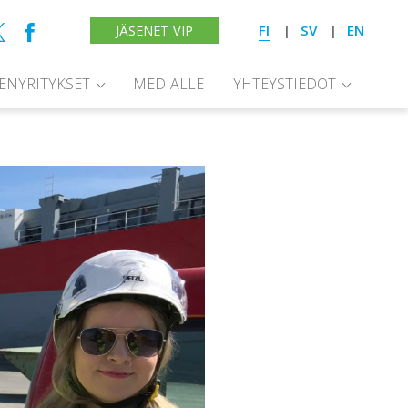
FI
SV
EN
JÄSENET VIP
SENYRITYKSET
MEDIALLE
YHTEYSTIEDOT