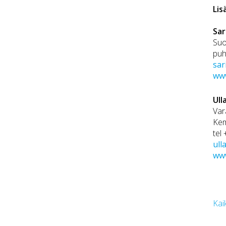
Lis
Sar
Suo
puh
sar
www
Ull
Var
Kem
tel
ull
www
Kai