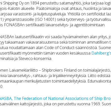
i Shipping Oy on 1894 perustettu satamayhtiö, joka tarjoaa logist
jois-Kalotin alueelle. Päätoimialoja ovat ahtaus, huolinta ja laiva
tarjoaa varastointi- ja kuljetuspalveluja. Yhtiöllä on sertifioidut l
1) ympäristöasioille (ISO 14001) sekä työterveys- ja työturvallisuu
s FONASBAn sertifikaatti laivanselvitys- ja agenttitoimintaan.
ASBAn laatusertifikaatin voi saada hyvämaineinen alan yritys, jok
tyy takaamaan vakavaraisuutensa sekä toiminnan ammatillisen t
outua noudattamaan alan Code of Conduct-säännöstöä. Suo
tusertifikaatti myönnettiin tämän vuoden kesäkuussa
Dahlberg’s
minalsia ja Steveco-konsernia.
men Laivameklariliitto – Shipbrokers Finland on toimialajärjes
ivia laivanselvitys-, rahtaus- ja linjaliikenneyrityksiä. Liitto edistä
omaankaupan merikuljetusten toimintaedellytyksiä. Edunvalvont
0.
ASBA, The Federation of National Associations of Ship Br
sainvälinen kattojärjestö, joka on perustettu vuonna 1969. Suom