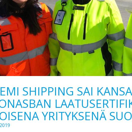
EMI SHIPPING SAI KANS
ONASBAN LAATUSERTIFI
OISENA YRITYKSENÄ SU
.2019