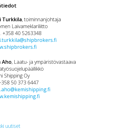
ätiedot
i Turkkila
, toiminnanjohtaja
men Laivameklariliitto
. +358 40 5263348
i.turkkila@shipbrokers.fi
.shipbrokers.fi
a Aho
, Laatu- ja ympäristövastaava
atyösuojelupäällikkö
i Shipping Oy
 +358 50 373 6447
a.aho@kemishipping.fi
.kemishipping.fi
kki uutiset