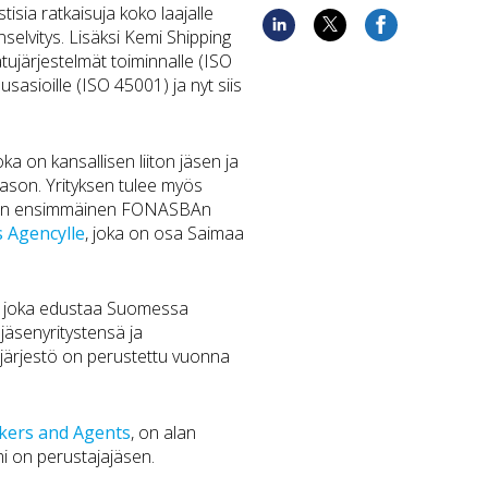
isia ratkaisuja koko laajalle
nselvitys. Lisäksi Kemi Shipping
aatujärjestelmät toiminnalle (ISO
sasioille (ISO 45001) ja nyt siis
a on kansallisen liiton jäsen ja
ason. Yrityksen tulee myös
men ensimmäinen FONASBAn
 Agencylle
, joka on osa Saimaa
tö, joka edustaa Suomessa
ä jäsenyritystensä ja
ajärjestö on perustettu vuonna
okers and Agents
, on alan
i on perustajajäsen.