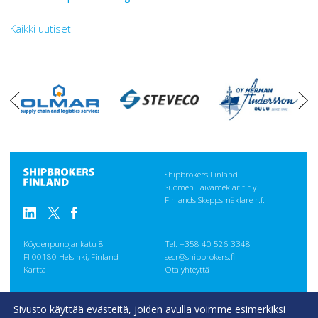
Kaikki uutiset
oikea
vasen
Shipbrokers Finland
Suomen Laivameklarit r.y.
Finlands Skeppsmäklare r.f.
Köydenpunojankatu 8
Tel. +358 40 526 3348
FI 00180 Helsinki, Finland
secr@shipbrokers.fi
Kartta
Ota yhteyttä
GENERAL
Sivusto käyttää evästeitä, joiden avulla voimme esimerkiksi
CONDITIONS