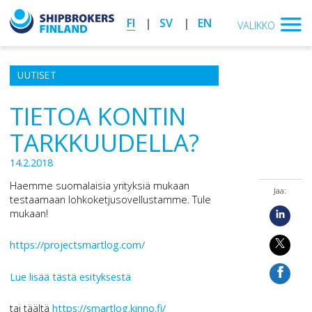
FI
SV
EN
VALIKKO
UUTISET
TIETOA KONTIN
TARKKUUDELLA?
14.2.2018
Haemme suomalaisia yrityksiä mukaan
Jaa:
testaamaan lohkoketjusovellustamme. Tule
mukaan!
https://projectsmartlog.com/
Lue lisää tästä esityksestä
tai täältä
https://smartlog.kinno.fi/