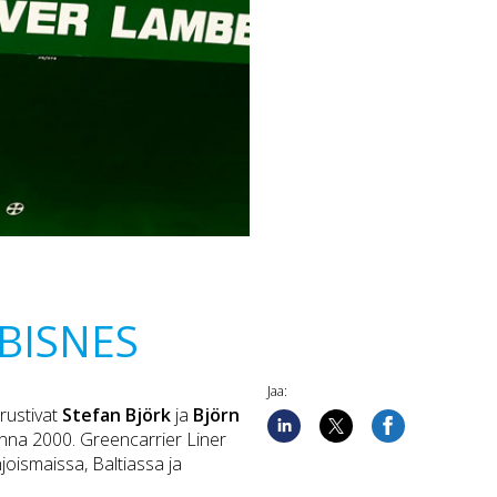
BISNES
Jaa:
erustivat
Stefan Björk
ja
Björn
na 2000. Greencarrier Liner
oismaissa, Baltiassa ja