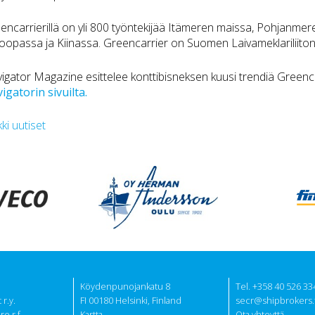
encarrierillä on yli 800 työntekijää Itämeren maissa, Pohjanmere
oopassa ja Kiinassa. Greencarrier on Suomen Laivameklariliiton 
igator Magazine esittelee konttibisneksen kuusi trendiä Greenc
igatorin sivuilta.
kki uutiset
Köydenpunojankatu 8
Tel. +358 40 526 33
r.y.
FI 00180 Helsinki, Finland
secr@shipbrokers.f
e r.f.
Kartta
Ota yhteyttä