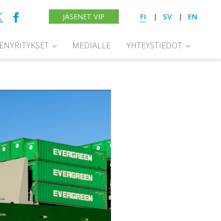
FI
SV
EN
JÄSENET VIP
SENYRITYKSET
MEDIALLE
YHTEYSTIEDOT