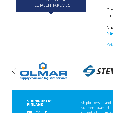
TEE JÄSENHAKEMUS
Gre
Eur
Nav
Nav
Kai
vasen
Shipbrokers Finland
Suomen Laivameklarit 
Finlands Skeppsmäklar