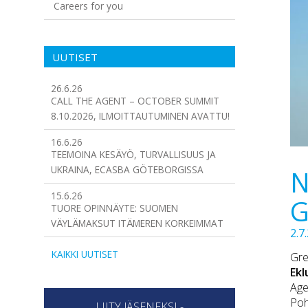
Careers for you
UUTISET
26.6.26
CALL THE AGENT – OCTOBER SUMMIT
8.10.2026, ILMOITTAUTUMINEN AVATTU!
16.6.26
TEEMOINA KESÄYÖ, TURVALLISUUS JA
UKRAINA, ECASBA GÖTEBORGISSA
N
15.6.26
G
TUORE OPINNÄYTE: SUOMEN
VÄYLÄMAKSUT ITÄMEREN KORKEIMMAT
2.7
KAIKKI UUTISET
Gre
Ek
Age
Poh
LIITY JÄSENEKSI -