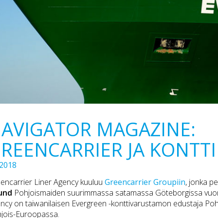
AVIGATOR MAGAZINE:
REENCARRIER JA KONTTI
.2018
encarrier Liner Agency kuuluu
Greencarrier Groupiin
, jonka p
lund
Pohjoismaiden suurimmassa satamassa Göteborgissa vuon
ncy on taiwanilaisen Evergreen -konttivarustamon edustaja Pohj
jois-Euroopassa.