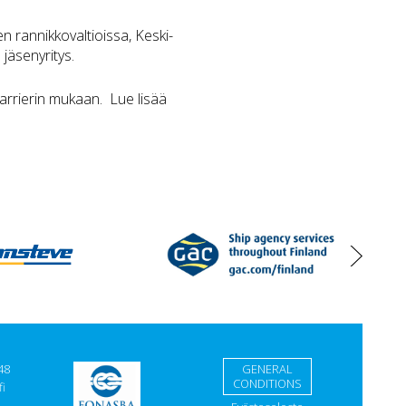
n rannikkovaltioissa, Keski-
jäsenyritys.
arrierin mukaan. Lue lisää
oikea
48
GENERAL
CONDITIONS
i