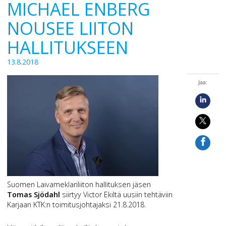
MICHAEL ENBERG
NOUSEE LIITON
HALLITUKSEEN
13.8.2018
Jaa:
Suomen Laivameklariliiton hallituksen jäsen
Tomas Sjödahl
siirtyy Victor Ekiltä uusiin tehtäviin
Karjaan KTK:n toimitusjohtajaksi 21.8.2018.