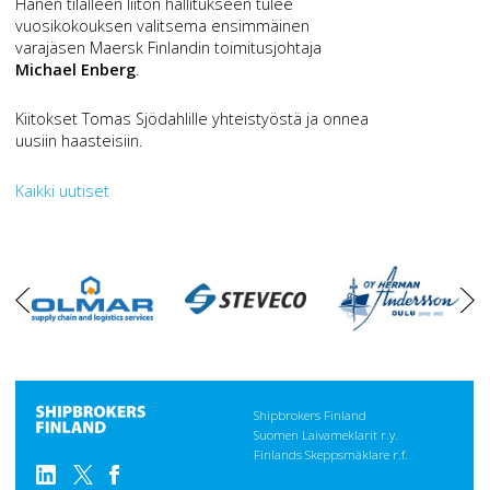
Hänen tilalleen liiton hallitukseen tulee
vuosikokouksen valitsema ensimmäinen
varajäsen Maersk Finlandin toimitusjohtaja
Michael Enberg
.
Kiitokset Tomas Sjödahlille yhteistyöstä ja onnea
uusiin haasteisiin.
Kaikki uutiset
oikea
vasen
Shipbrokers Finland
Suomen Laivameklarit r.y.
Finlands Skeppsmäklare r.f.