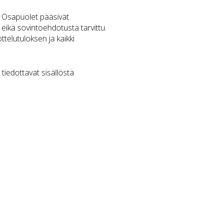
a. Osapuolet pääsivät
eikä sovintoehdotusta tarvittu.
elutuloksen ja kaikki
iedottavat sisällöstä