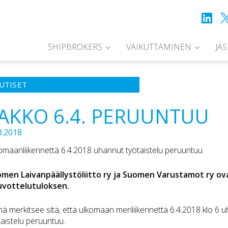
SHIPBROKERS
VAIKUTTAMINEN
JÄ
UTISET
AKKO 6.4. PERUUNTUU
3.2018
omaanliikennettä 6.4.2018 uhannut työtaistelu peruuntuu
men Laivanpäällystöliitto ry ja Suomen Varustamot ry o
vottelutuloksen.
ä merkitsee sitä, että ulkomaan meriliikennettä 6.4.2018 klo 6 
taistelu peruuntuu.