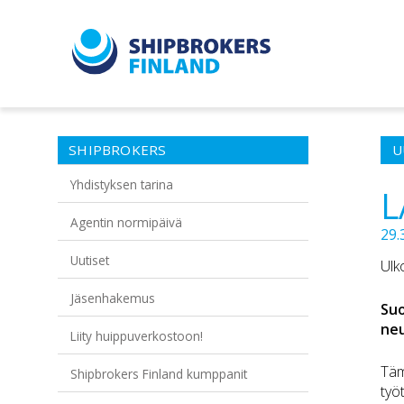
SHIPBROKERS
U
Yhdistyksen tarina
L
Agentin normipäivä
29.
Uutiset
Ulk
Jäsenhakemus
Suo
neu
Liity huippuverkostoon!
Täm
Shipbrokers Finland kumppanit
työ