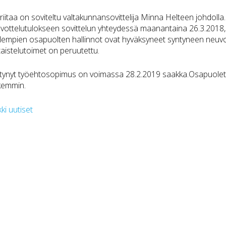
riitaa on soviteltu valtakunnansovittelija Minna Helteen johdoll
vottelutulokseen sovittelun yhteydessä maanantaina 26.3.2018, 
empien osapuolten hallinnot ovat hyväksyneet syntyneen neuvott
taistelutoimet on peruutettu.
tynyt työehtosopimus on voimassa 28.2.2019 saakka.Osapuolet t
kemmin.
kki uutiset