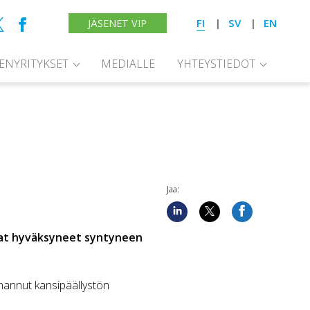
FI
SV
EN
JÄSENET VIP
SENYRITYKSET
MEDIALLE
YHTEYSTIEDOT
Jaa:
vat hyväksyneet syntyneen
uhannut kansipäällystön