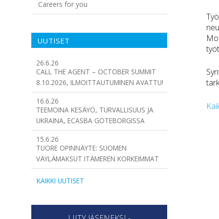
Careers for you
Työ
neu
Mol
UUTISET
työ
26.6.26
Syn
CALL THE AGENT – OCTOBER SUMMIT
tar
8.10.2026, ILMOITTAUTUMINEN AVATTU!
16.6.26
Kai
TEEMOINA KESÄYÖ, TURVALLISUUS JA
UKRAINA, ECASBA GÖTEBORGISSA
15.6.26
TUORE OPINNÄYTE: SUOMEN
VÄYLÄMAKSUT ITÄMEREN KORKEIMMAT
KAIKKI UUTISET
LIITY JÄSENEKSI -