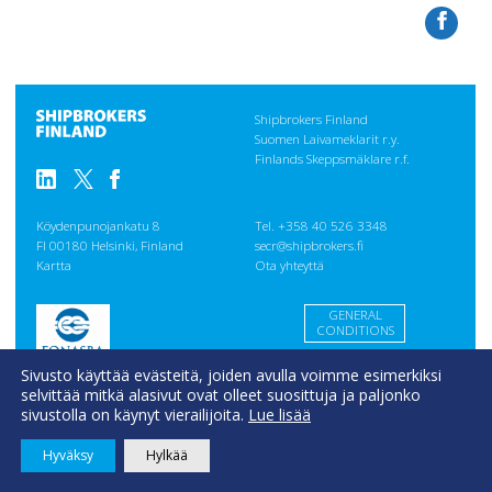
Shipbrokers Finland
Suomen Laivameklarit r.y.
Finlands Skeppsmäklare r.f.
Köydenpunojankatu 8
Tel. +358 40 526 3348
FI 00180 Helsinki, Finland
secr@shipbrokers.fi
Kartta
Ota yhteyttä
GENERAL
CONDITIONS
Evästeseloste
Sivusto käyttää evästeitä, joiden avulla voimme esimerkiksi
selvittää mitkä alasivut ovat olleet suosittuja ja paljonko
sivustolla on käynyt vierailijoita.
Lue lisää
Hyväksy
Hylkää