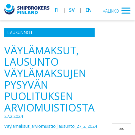
FI
SV
EN
VALIKKO
LAUSUNNOT
VÄYLÄMAKSUT,
LAUSUNTO
VÄYLÄMAKSUJEN
PYSYVÄN
PUOLITUKSEN
ARVIOMUISTIOSTA
27.2.2024
Väylämaksut_arviomuistio_lausunto_27_2_2024
Jaa: