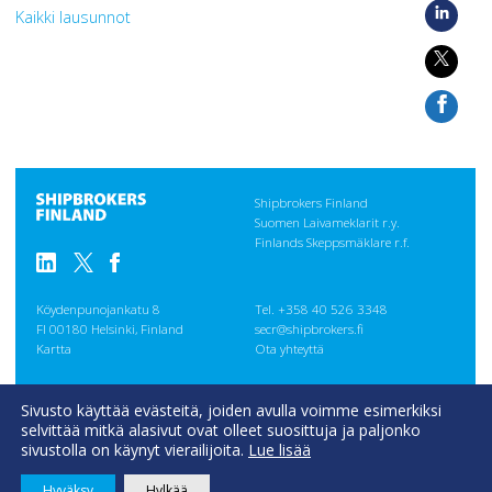
Kaikki lausunnot
Shipbrokers Finland
Suomen Laivameklarit r.y.
Finlands Skeppsmäklare r.f.
Köydenpunojankatu 8
Tel. +358 40 526 3348
FI 00180 Helsinki, Finland
secr@shipbrokers.fi
Kartta
Ota yhteyttä
GENERAL
Sivusto käyttää evästeitä, joiden avulla voimme esimerkiksi
CONDITIONS
selvittää mitkä alasivut ovat olleet suosittuja ja paljonko
Evästeseloste
sivustolla on käynyt vierailijoita.
Lue lisää
Hyväksy
Hylkää