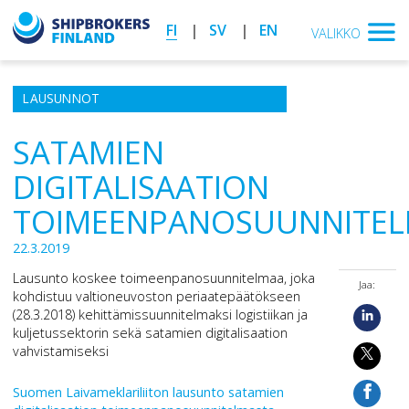
FI
SV
EN
VALIKKO
LAUSUNNOT
SATAMIEN
DIGITALISAATION
TOIMEENPANOSUUNNITE
22.3.2019
Lausunto koskee toimeenpanosuunnitelmaa, joka
Jaa:
kohdistuu valtioneuvoston periaatepäätökseen
(28.3.2018) kehittämissuunnitelmaksi logistiikan ja
kuljetussektorin sekä satamien digitalisaation
vahvistamiseksi
Suomen Laivameklariliiton lausunto satamien