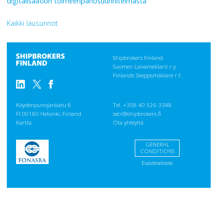
digitalisaation toimeenpanosuunnitelmasta
Kaikki lausunnot
Shipbrokers Finland
Suomen Laivameklarit r.y.
Finlands Skeppsmäklare r.f.
Köydenpunojankatu 8
Tel. +358 40 526 3348
FI 00180 Helsinki, Finland
secr@shipbrokers.fi
Kartta
Ota yhteyttä
GENERAL
CONDITIONS
Evästeseloste