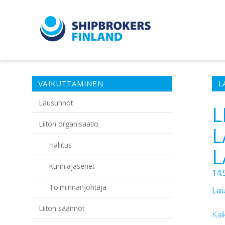
VAIKUTTAMINEN
L
Lausunnot
L
Liiton organisaatio
L
Hallitus
L
Kunniajäsenet
14.
Toiminnanjohtaja
Lau
Liiton säännöt
Kai