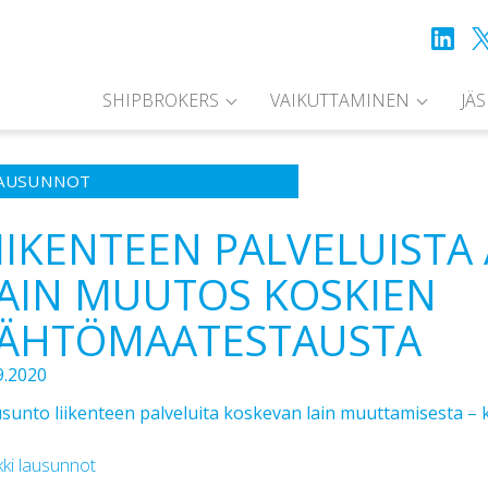
SHIPBROKERS
VAIKUTTAMINEN
JÄ
AUSUNNOT
IIKENTEEN PALVELUIST
AIN MUUTOS KOSKIEN
ÄHTÖMAATESTAUSTA
9.2020
sunto liikenteen palveluita koskevan lain muuttamisesta 
kki lausunnot