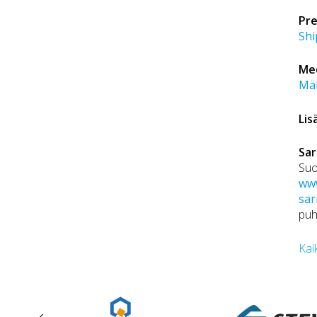
Pre
Shi
Me
Mäk
Lis
Sar
Suo
www
sar
puh
Kai