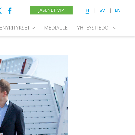
FI
SV
EN
JÄSENET VIP
SENYRITYKSET
MEDIALLE
YHTEYSTIEDOT