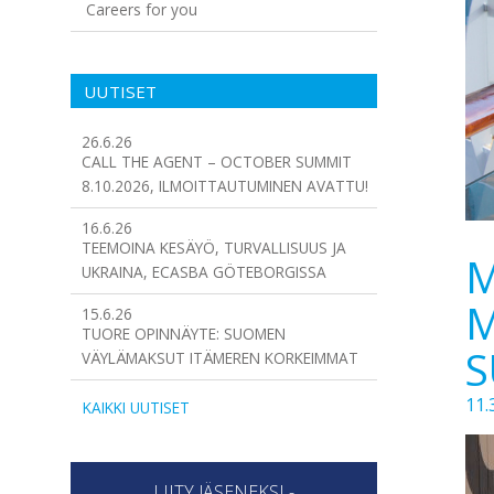
Careers for you
UUTISET
26.6.26
CALL THE AGENT – OCTOBER SUMMIT
8.10.2026, ILMOITTAUTUMINEN AVATTU!
16.6.26
TEEMOINA KESÄYÖ, TURVALLISUUS JA
M
UKRAINA, ECASBA GÖTEBORGISSA
M
15.6.26
TUORE OPINNÄYTE: SUOMEN
S
VÄYLÄMAKSUT ITÄMEREN KORKEIMMAT
11.
KAIKKI UUTISET
LIITY JÄSENEKSI -