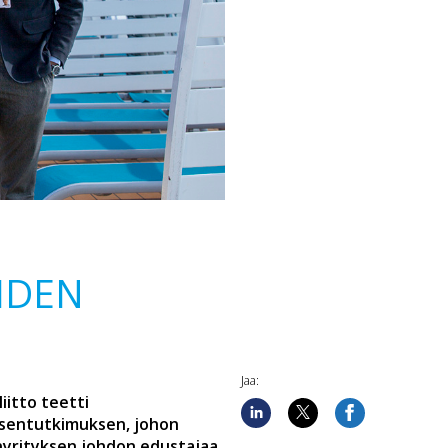
IDEN
Jaa:
iitto teetti
sentutkimuksen, johon
enyrityksen johdon edustajaa.