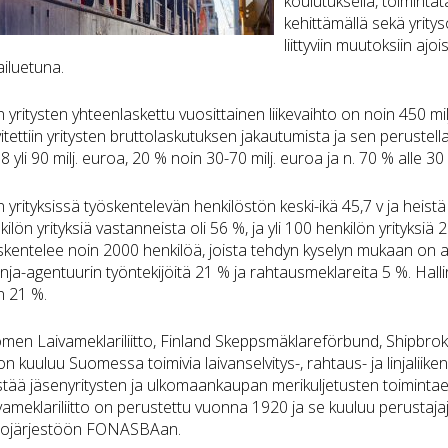
koulutuksella, toiminta
kehittämällä sekä yritys
liittyviin muutoksiin a
pailuetuna.
n yritysten yhteenlaskettu vuosittainen liikevaihto on noin 450 m
vitettiin yritysten bruttolaskutuksen jakautumista ja sen perustell
8 yli 90 milj. euroa, 20 % noin 30-70 milj. euroa ja n. 70 % alle 30 
n yrityksissä työskentelevän henkilöstön keski-ikä 45,7 v ja heist
kilön yrityksiä vastanneista oli 56 %, ja yli 100 henkilön yrityksiä
skentelee noin 2000 henkilöä, joista tehdyn kyselyn mukaan on aht
linja-agentuurin työntekijöitä 21 % ja rahtausmeklareita 5 %. Hal
n 21 %.
men Laivameklariliitto, Finland Skeppsmäklareförbund, Shipbroke
on kuuluu Suomessa toimivia laivanselvitys-, rahtaus- ja linjaliiken
stää jäsenyritysten ja ulkomaankaupan merikuljetusten toiminta
vameklariliitto on perustettu vuonna 1920 ja se kuuluu perustaj
tojärjestöön FONASBAan.