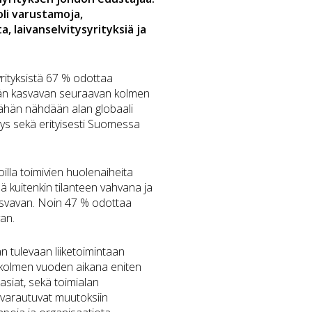
oli varustamoja,
, laivanselvitysyrityksiä ja
rityksistä 67 % odottaa
nän kasvavan seuraavan kolmen
ähän nähdään alan globaali
yys sekä erityisesti Suomessa
illa toimivien huolenaiheita
ä kuitenkin
tilanteen vahvana ja
asvavan. Noin 47 % odottaa
an.
n tulevaan liiketoimintaan
 kolmen vuoden aikana eniten
öasiat, sekä toimialan
t varautuvat muutoksiin