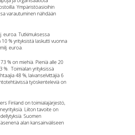
tapoja ja organisaatiota
ostoilla. Ympäristöasioihin
joissa varautuminen nähdään
ilj. euroa. Tutkimuksessa
a 10 % yrityksistä laskutti vuonna
milj. euroa.
ä 73 % on miehiä. Pieniä alle 20
 23 %. Toimialan yrityksissä
aajia 48 %, laivanselvittäjiä 6
lintotehtävissä työskenteleviä on
rs Finland on toimialajärjestö,
neyrityksiä. Liiton tavoite on
edellytyksiä. Suomen
ajäsenenä alan kansainväliseen