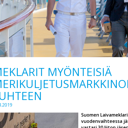
EKLARIT MYÖNTEISIÄ
ERIKULJETUSMARKKINO
UHTEEN
3.2019
Suomen Laivameklaril
vuodenvaihteessa jä
vastasi 30 liiton jäs