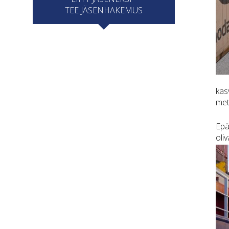
TEE JÄSENHAKEMUS
kas
met
Epä
oli