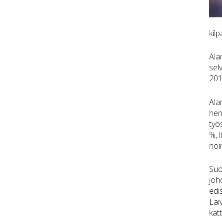
kil
Ala
sel
201
Ala
hen
työ
%, 
noi
Suo
joh
edi
Lai
kat