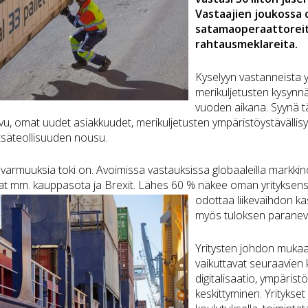
Vastaajien joukossa 
satamaoperaattoreita
rahtausmeklareita.
Kyselyyn vastanneista y
merikuljetusten kysyn
vuoden aikana. Syynä t
vu, omat uudet asiakkuudet, merikuljetusten ympäristöystävällis
säteollisuuden nousu.
varmuuksia toki on. Avoimissa vastauksissa globaaleilla markkino
vat mm. kauppasota ja Brexit. Lähes 60 % näkee oman yrityksens
odottaa liikevaihdon k
myös tuloksen paranev
Yritysten johdon mukaa
vaikuttavat seuraavien
digitalisaatio, ympärist
keskittyminen. Yritykse