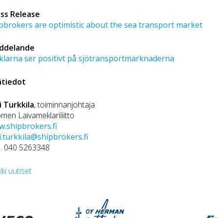
ss Release
pbrokers are optimistic about the sea transport market
ddelande
larna ser positivt på sjötransportmarknaderna
ätiedot
i Turkkila
, toiminnanjohtaja
men Laivameklariliitto
.shipbrokers.fi
i.turkkila@shipbrokers.fi
. 040 5263348
kki uutiset