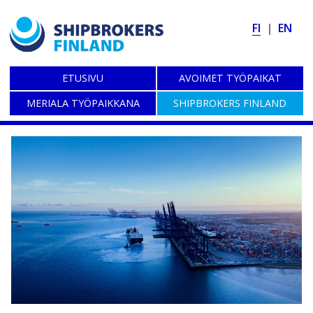
FI
EN
ETUSIVU
AVOIMET
TYÖPAIKAT
MERIALA
TYÖPAIKKANA
SHIPBROKERS
FINLAND